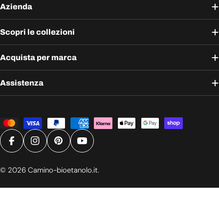
Azienda
Scopri le collezioni
Acquista per marca
Assistenza
Metodi
di
pagamento
Facebook
Instagram
Pinterest
YouTube
© 2026
Camino-bioetanolo.it
.