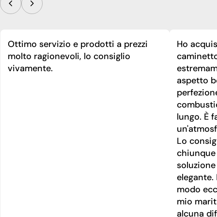
Ottimo servizio e prodotti a prezzi
Ho acquis
molto ragionevoli, lo consiglio
caminetto
vivamente.
estremame
aspetto be
perfezion
combusti
lungo. È f
un'atmosf
Lo consig
chiunque 
soluzione
elegante. 
modo ecce
mio marit
alcuna dif