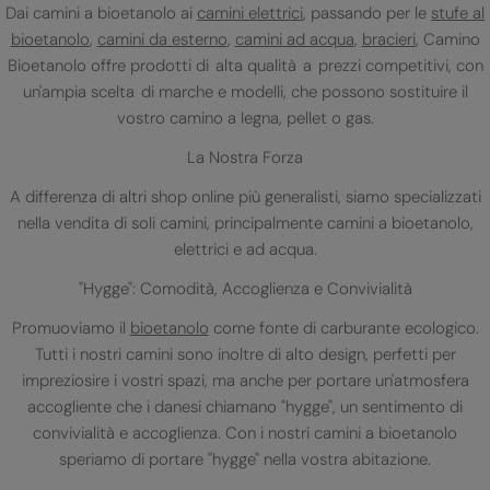
Dai camini a bioetanolo ai
camini elettrici
, passando per le
stufe al
bioetanolo
,
camini da esterno
,
camini ad acqua
,
bracieri
, Camino
Bioetanolo offre prodotti di alta qualità a prezzi competitivi, con
un'ampia scelta di marche e modelli, che possono sostituire il
vostro camino a legna, pellet o gas.
La Nostra Forza
A differenza di altri shop online più generalisti, siamo specializzati
nella vendita di soli camini, principalmente camini a bioetanolo,
elettrici e ad acqua.
"Hygge": Comodità, Accoglienza e Convivialità
Promuoviamo il
bioetanolo
come fonte di carburante ecologico.
Tutti i nostri camini sono inoltre di alto design, perfetti per
impreziosire i vostri spazi, ma anche per portare un'atmosfera
accogliente che i danesi chiamano "hygge", un sentimento di
convivialità e accoglienza. Con i nostri camini a bioetanolo
speriamo di portare "hygge" nella vostra abitazione.