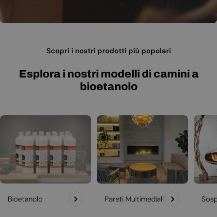
Scopri i nostri prodotti più popolari
Esplora i nostri modelli di camini a
bioetanolo
Bioetanolo
Pareti Multimediali
Sosp