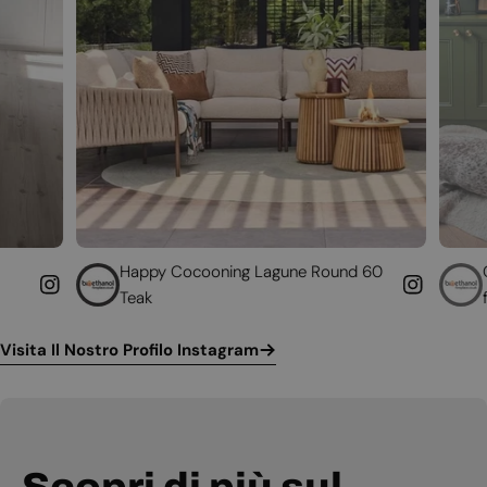
Happy Cocooning Lagune Round 60
Converti il tuo c
Teak
funzionante
Visita Il Nostro Profilo Instagram