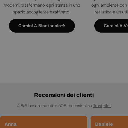
moderni, trasformano ogni stanza in uno
ogni ambiente con 
spazio accogliente e raffinato.
realistico e un uti
Camini A Bioetanolo
Camini A V
Recensioni dei clienti
4,6/5 basato su oltre 508 recensioni su
Trustpilot
Anna
Daniele