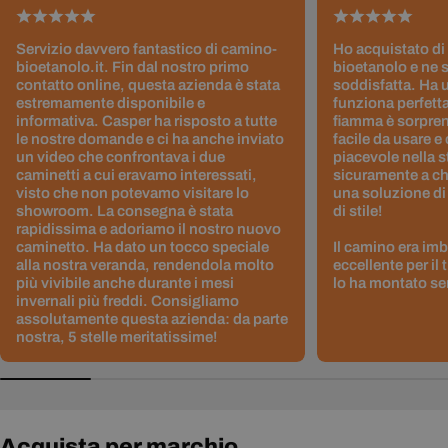
Servizio davvero fantastico di camino-
Ho acquistato di
bioetanolo.it. Fin dal nostro primo
bioetanolo e ne 
contatto online, questa azienda è stata
soddisfatta. Ha 
estremamente disponibile e
funziona perfetta
informativa. Casper ha risposto a tutte
fiamma è sorpre
le nostre domande e ci ha anche inviato
facile da usare e
un video che confrontava i due
piacevole nella s
caminetti a cui eravamo interessati,
sicuramente a ch
visto che non potevamo visitare lo
una soluzione di
showroom. La consegna è stata
di stile!
rapidissima e adoriamo il nostro nuovo
caminetto. Ha dato un tocco speciale
Il camino era im
alla nostra veranda, rendendola molto
eccellente per il
più vivibile anche durante i mesi
lo ha montato sen
invernali più freddi. Consigliamo
assolutamente questa azienda: da parte
nostra, 5 stelle meritatissime!
Acquista per marchio