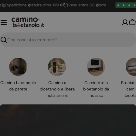
Vai
pedizione gratuita oltre 199 €
Reso entro 30 giorni
al
contenuto
Ca
Ricerca
Camino bioetanolo
Camino a
Caminetto a
Bruciat
da parete
bioetanolo a libera
bioetanolo da
cami
installazione
incasso
bioet