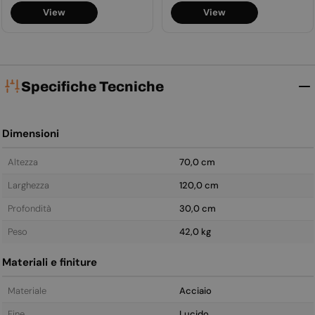
normale
normale
View
View
Specifiche Tecniche
Dimensioni
Altezza
70,0 cm
Larghezza
120,0 cm
Profondità
30,0 cm
Peso
42,0 kg
Materiali e finiture
Materiale
Acciaio
Fine
Lucido