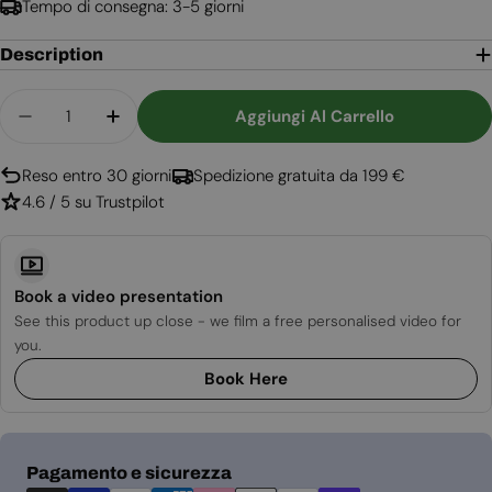
Tempo di consegna: 3-5 giorni
Description
Quantità
Aggiungi Al Carrello
Diminuisci La Quantità Per Biocamino Da Appogg
Aumenta La Quantità Per Biocamino Da
Reso entro 30 giorni
Spedizione gratuita da 199 €
4.6 / 5 su Trustpilot
Book a video presentation
See this product up close - we film a free personalised video for
you.
Book Here
Metodi
Pagamento e sicurezza