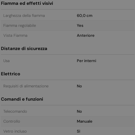
Fiamma ed effetti visivi
Larghezza della fiamma
60,0 cm
Fiamma regolabile
Yes
Vista Fiamma
Anteriore
Distanze di sicurezza
Usa
Per interni
Elettrico
Requisiti di alimentazione
No
Comandi e funzioni
Telecomando
No
Controllo
Manuale
Vetro incluso
Sì