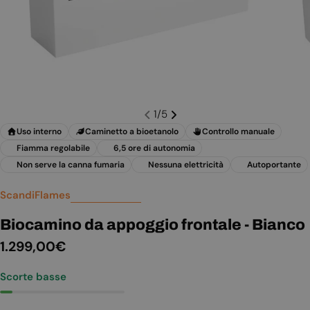
1
/
5
Uso interno
Caminetto a bioetanolo
Controllo manuale
Fiamma regolabile
6,5 ore di autonomia
Non serve la canna fumaria
Nessuna elettricità
Autoportante
ScandiFlames
Biocamino da appoggio frontale - Bianco
Prezzo
1.299,00€
normale
Scorte basse