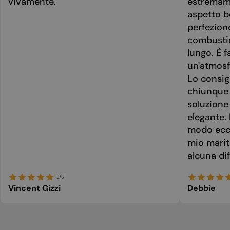
vivamente.
estremame
aspetto be
perfezion
combusti
lungo. È f
un'atmosf
Lo consig
chiunque 
soluzione
elegante. 
modo ecce
mio marit
alcuna dif
5/5
Vincent Gizzi
Debbie