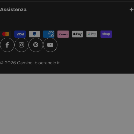
Assistenza
Metodi
di
pagamento
Facebook
Instagram
Pinterest
YouTube
© 2026
Camino-bioetanolo.it
.