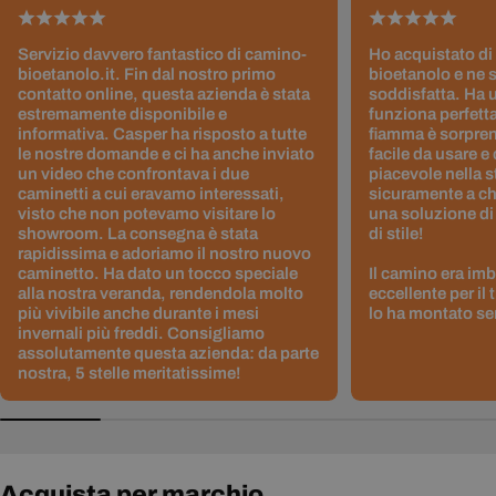
Servizio davvero fantastico di camino-
Ho acquistato di
bioetanolo.it. Fin dal nostro primo
bioetanolo e ne 
contatto online, questa azienda è stata
soddisfatta. Ha 
estremamente disponibile e
funziona perfetta
informativa. Casper ha risposto a tutte
fiamma è sorpre
le nostre domande e ci ha anche inviato
facile da usare e
un video che confrontava i due
piacevole nella s
caminetti a cui eravamo interessati,
sicuramente a ch
visto che non potevamo visitare lo
una soluzione di
showroom. La consegna è stata
di stile!
rapidissima e adoriamo il nostro nuovo
caminetto. Ha dato un tocco speciale
Il camino era im
alla nostra veranda, rendendola molto
eccellente per il
più vivibile anche durante i mesi
lo ha montato sen
invernali più freddi. Consigliamo
assolutamente questa azienda: da parte
nostra, 5 stelle meritatissime!
Acquista per marchio