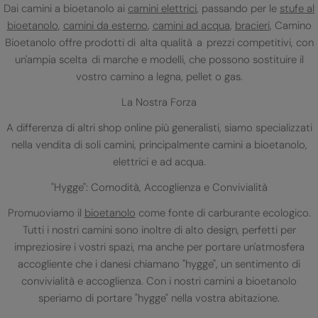
Dai camini a bioetanolo ai
camini elettrici
, passando per le
stufe al
bioetanolo
,
camini da esterno
,
camini ad acqua
,
bracieri
, Camino
Bioetanolo offre prodotti di alta qualità a prezzi competitivi, con
un'ampia scelta di marche e modelli, che possono sostituire il
vostro camino a legna, pellet o gas.
La Nostra Forza
A differenza di altri shop online più generalisti, siamo specializzati
nella vendita di soli camini, principalmente camini a bioetanolo,
elettrici e ad acqua.
"Hygge": Comodità, Accoglienza e Convivialità
Promuoviamo il
bioetanolo
come fonte di carburante ecologico.
Tutti i nostri camini sono inoltre di alto design, perfetti per
impreziosire i vostri spazi, ma anche per portare un'atmosfera
accogliente che i danesi chiamano "hygge", un sentimento di
convivialità e accoglienza. Con i nostri camini a bioetanolo
speriamo di portare "hygge" nella vostra abitazione.