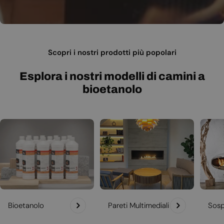
Scopri i nostri prodotti più popolari
Esplora i nostri modelli di camini a
bioetanolo
Bioetanolo
Pareti Multimediali
Sosp