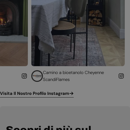
Camino a bioetanolo Cheyenne
Caminetto da
ScandiFlames
Höfats
Visita Il Nostro Profilo Instagram