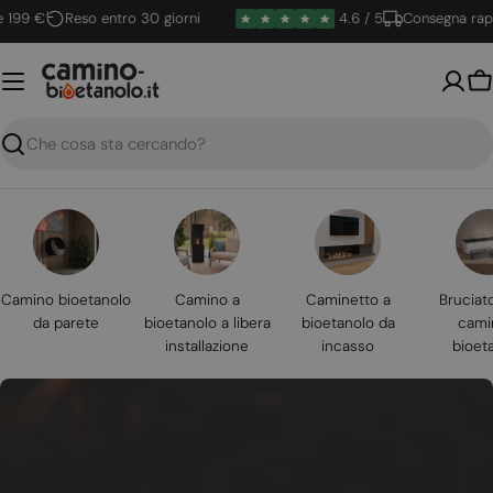
Vai
 €
Reso entro 30 giorni
4.6 / 5
Consegna rapida
al
contenuto
Ca
Ricerca
Camino bioetanolo
Camino a
Caminetto a
Bruciat
da parete
bioetanolo a libera
bioetanolo da
cami
installazione
incasso
bioet