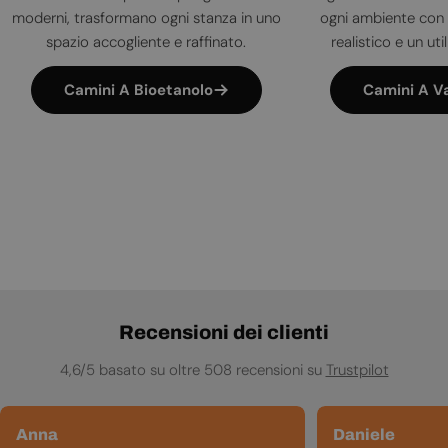
moderni, trasformano ogni stanza in uno
ogni ambiente con 
spazio accogliente e raffinato.
realistico e un uti
Camini A Bioetanolo
Camini A V
Recensioni dei clienti
4,6/5 basato su oltre 508 recensioni su
Trustpilot
Anna
Daniele