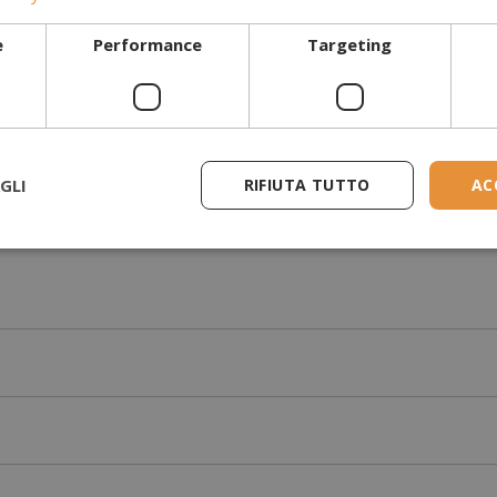
a e accogliente nella casa moderna. Il principale vantaggio della ve
e
Performance
Targeting
GLI
RIFIUTA TUTTO
AC