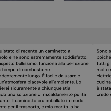
uistato di recente un caminetto a
Sono st
nolo e ne sono estremamente soddisfatto.
poiché 
spetto bellissimo, funziona alla perfezione
tutti g
n tempo di combustione
molto 
ndentemente lungo. È facile da usare e
elettri
un'atmosfera piacevole all'ambiente. Lo
cucina
ierei sicuramente a chiunque stia
è stat
ndo una soluzione di riscaldamento pulita
credo 
ante. Il caminetto era imballato in modo
nte per il trasporto, e mio marito lo ha