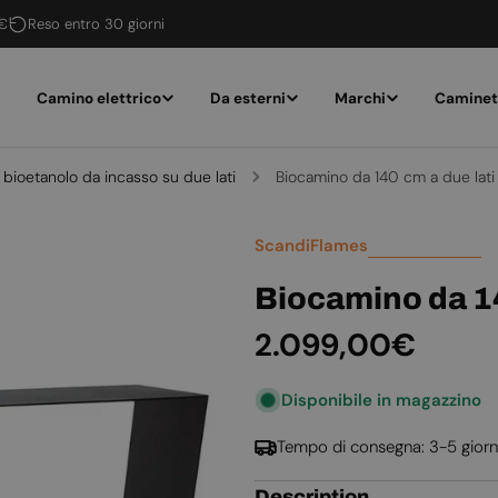
 €
Reso entro 30 giorni
Camino elettrico
Da esterni
Marchi
Caminet
bioetanolo da incasso su due lati
Biocamino da 140 cm a due lati
ScandiFlames
Biocamino da 14
Prezzo
2.099,00€
normale
Disponibile in magazzino
Tempo di consegna: 3-5 giorn
Description