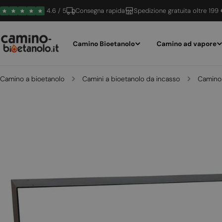
Vai
4.6 / 5
Consegna rapida
Spedizione gratuita oltre 199
al
contenuto
Camino Bioetanolo
Camino ad vapore
Camino a bioetanolo
Camini a bioetanolo da incasso
Camino 