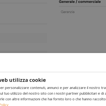
Generale / commerciale
Garanzia
eb utilizza cookie
per personalizzare contenuti, annunci e per analizzare il nostro tr
ul tuo utilizzo del nostro sito con i nostri partner pubblicitari e di 
 larghezza 140 cm
 con altre informazioni che hai fornito loro o che hanno raccolto d
Policy
icarla, quindi tieni presente che si adatta solo a pareti strette. Q