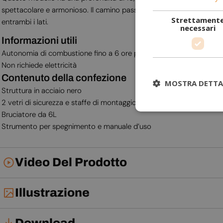
spettacolare e armonioso. Il camino passante crea un’atmosfera cald
Strettament
entrambi i lati.
necessari
Informazioni utili
Autonomia di combustione fino a 6 ore per ogni ricarica
Non richiede elettricità
Contenuto della confezione
MOSTRA DETTA
Struttura in acciaio nero
2 vetri di sicurezza e staffe di montaggio
Bruciatore da 6L
Strumento per spegnimento e manuale d’uso
Video Del Prodotto
Illustrazione