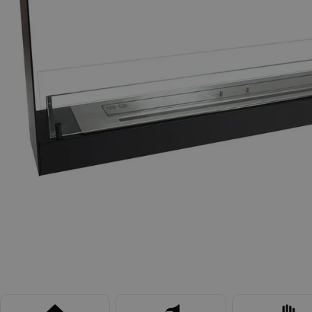
Apri supporto 0 in modalità modale