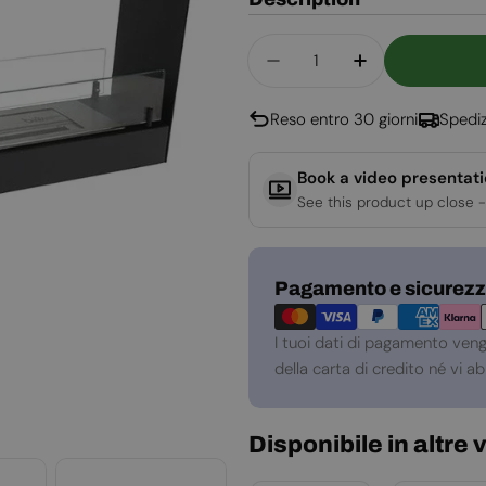
Quantità
Diminuisci La Quantit
Aumenta La Q
Reso entro 30 giorni
Spediz
Book a video presentat
See this product up close -
Metodi
Pagamento e sicurez
di
pagamento
I tuoi dati di pagamento ven
della carta di credito né vi 
Disponibile in altre 