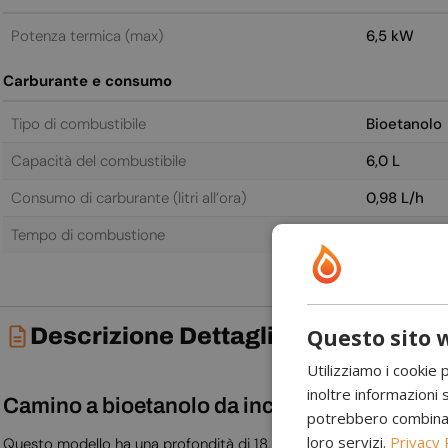
Potenza termica (max)
6,5 kW
Carburante e consumo
Tipo di combustibile
Bioetanolo
Capacità del combustibile
6,0 L
Consumo di carburante (litri all’ora)
0,98 L/h
Tempo di combustione
6,0 h
Descrizione Dettagliata
Questo sito w
Utilizziamo i cookie 
inoltre informazioni s
Camino a bioetanolo da incasso bifacciale -
potrebbero combinarle
loro servizi.
Privacy 
Questo modello ha una profondità di 18,2 cm e non è possibile modif