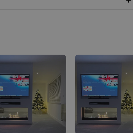
MALTESE
NORWEGIAN
POLISH
PORTUGUESE
ROMANIAN
RUSSIAN
SERBIAN
SLOVAK
SLOVENIAN
SPANISH
SWEDISH
TURKISH
UKRAINIAN