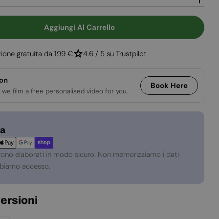
Aggiungi Al Carrello
à Per Biocamino Da 140 Cm A Due Lati
uantità Per Biocamino Da 140 Cm A Due Lati
ione gratuita da 199 €
4.6 / 5 su Trustpilot
ion
Book Here
 we film a free personalised video for you.
za
gono elaborati in modo sicuro. Non memorizziamo i dati
abbiamo accesso.
versioni