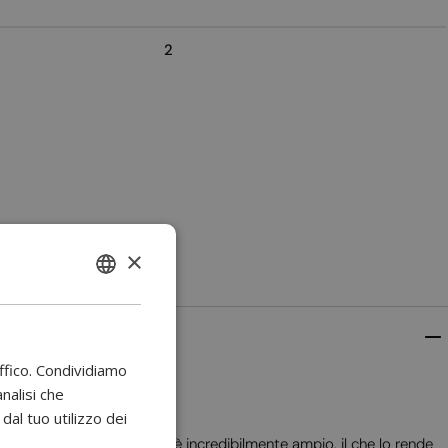
2
×
ENGLISH
BULGARIAN
CROATIAN
affico. Condividiamo
CATALAN
analisi che
al tuo utilizzo dei
CZECH
uesto camino a bioetanolo è incredibilmente ampio, il che lo rende