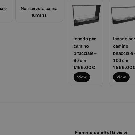
uale
Non serve la canna
fumaria
Inserto per
Inserto per
camino
camino
bifacciale –
bifacciale 
60 cm
100 cm
Prezzo
1.199,00€
Prezzo
1.699,00
normale
normale
View
View
Fiamma ed effetti visivi