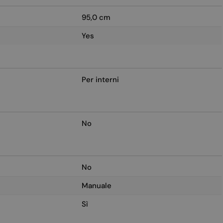
95,0 cm
Yes
Per interni
No
No
Manuale
Sì