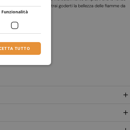
DANISH
rsione bifacciale è che potrai goderti la bellezza delle fiamme da
Funzionalità
DUTCH
ESTONIAN
FINNISH
FRENCH
CETTA TUTTO
GERMAN
GREEK
HUNGARIAN
IRISH
ICELANDIC
ITALIAN
LATVIAN
LITHUANIAN