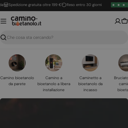
Vai
Spedizione gratuita oltre 199 €
Reso entro 30 giorni
al
contenuto
Ca
Ricerca
Camino bioetanolo
Camino a
Caminetto a
Bruciat
da parete
bioetanolo a libera
bioetanolo da
cami
installazione
incasso
bioet