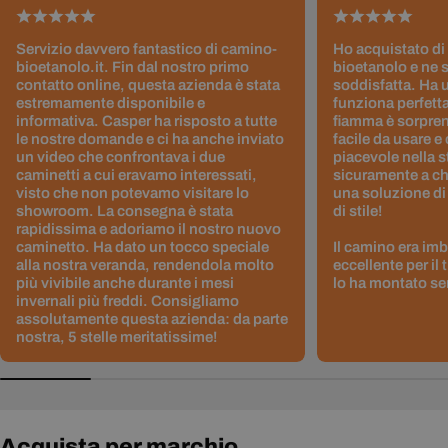
Servizio davvero fantastico di camino-
Ho acquistato di
bioetanolo.it. Fin dal nostro primo
bioetanolo e ne 
contatto online, questa azienda è stata
soddisfatta. Ha 
estremamente disponibile e
funziona perfetta
informativa. Casper ha risposto a tutte
fiamma è sorpre
le nostre domande e ci ha anche inviato
facile da usare e
un video che confrontava i due
piacevole nella s
caminetti a cui eravamo interessati,
sicuramente a ch
visto che non potevamo visitare lo
una soluzione di
showroom. La consegna è stata
di stile!
rapidissima e adoriamo il nostro nuovo
caminetto. Ha dato un tocco speciale
Il camino era im
alla nostra veranda, rendendola molto
eccellente per il
più vivibile anche durante i mesi
lo ha montato sen
invernali più freddi. Consigliamo
assolutamente questa azienda: da parte
nostra, 5 stelle meritatissime!
Acquista per marchio