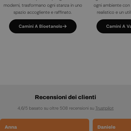
moderni, trasformano ogni stanza in uno
ogni ambiente con 
spazio accogliente e raffinato.
realistico e un uti
Camini A Bioetanolo
Camini A V
Recensioni dei clienti
4,6/5 basato su oltre 508 recensioni su
Trustpilot
Anna
Daniele