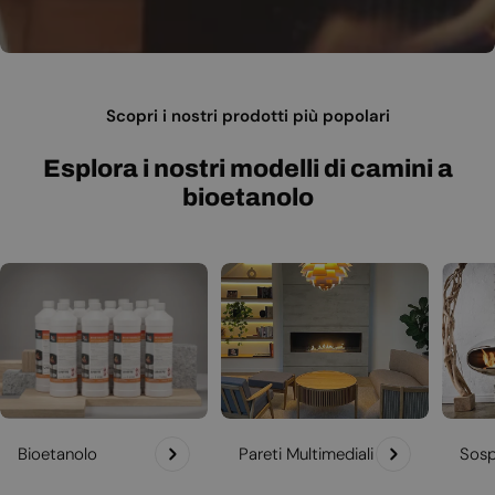
Scopri i nostri prodotti più popolari
Esplora i nostri modelli di camini a
bioetanolo
Bioetanolo
Pareti Multimediali
Sosp