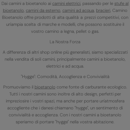
Dai camini a bioetanolo ai
camini elettrici
, passando per le
stufe al
bioetanolo
,
camini da esterno
,
camini ad acqua
,
bracieri
, Camino
Bioetanolo offre prodotti di alta qualità a prezzi competitivi, con
un'ampia scelta di marche e modelli, che possono sostituire il
vostro camino a legna, pellet o gas.
La Nostra Forza
A differenza di altri shop online più generalisti, siamo specializzati
nella vendita di soli camini, principalmente camini a bioetanolo,
elettrici e ad acqua.
"Hygge": Comodità, Accoglienza e Convivialità
Promuoviamo il
bioetanolo
come fonte di carburante ecologico.
Tutti i nostri camini sono inoltre di alto design, perfetti per
impreziosire i vostri spazi, ma anche per portare un'atmosfera
accogliente che i danesi chiamano "hygge", un sentimento di
convivialità e accoglienza. Con i nostri camini a bioetanolo
speriamo di portare "hygge" nella vostra abitazione.