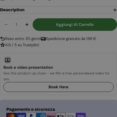
Description
Quantità
Aggiungi Al Carrello
Diminuisci La Quantità Per Berger - Stufa A Bioe
Aumenta La Quantità Per Berger - Stufa
Reso entro 30 giorni
Spedizione gratuita da 199 €
4.6 / 5 su Trustpilot
Book a video presentation
See this product up close - we film a free personalised video for
you.
Book Here
Metodi
Pagamento e sicurezza
di