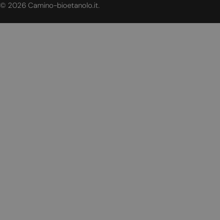
© 2026
Camino-bioetanolo.it
.