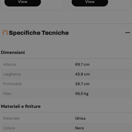
View
View
Specifiche Tecniche
Dimensioni
Altezza
69,7 cm
Larghezza
43,8 cm
Profondità
38,7 cm
Peso
56,0 kg
Materiali e finiture
Materiale
Ghisa
Colore
Nero