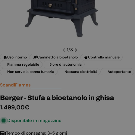
1
/
8
Uso interno
Caminetto a bioetanolo
Controllo manuale
Fiamma regolabile
5 ore di autonomia
Non serve la canna fumaria
Nessuna elettricità
Autoportante
ScandiFlames
Berger - Stufa a bioetanolo in ghisa
Prezzo
1.499,00€
normale
Disponibile in magazzino
Tempo di consegna: 3-5 giorni