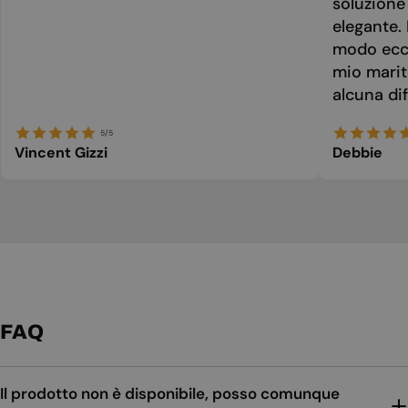
soluzione
elegante. 
modo ecce
mio marit
alcuna dif
5/5
Vincent Gizzi
Debbie
FAQ
Il prodotto non è disponibile, posso comunque