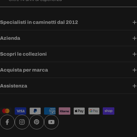
Specialisti in caminetti dal 2012
Azienda
Scopri le collezioni
Acquista per marca
Assistenza
Metodi
di
pagamento
Facebook
Instagram
Pinterest
YouTube