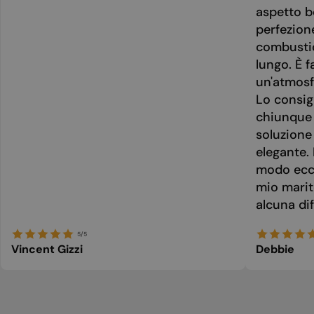
aspetto be
perfezion
combusti
lungo. È f
un'atmosf
Lo consig
chiunque 
soluzione
elegante. 
modo ecce
mio marit
alcuna dif
5/5
Vincent Gizzi
Debbie