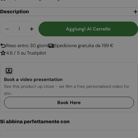
Description
Quantità
Aggiungi Al Carrello
Diminuisci La Quantità Per Austin - Stufa A Bioe
Aumenta La Quantità Per Austin - Stuf
Reso entro 30 giorni
Spedizione gratuita da 199 €
4.6 / 5 su Trustpilot
Book a video presentation
See this product up close - we film a free personalised video for
you.
Book Here
Si abbina perfettamente con