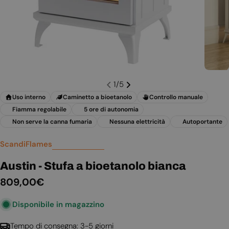
1
/
5
Uso interno
Caminetto a bioetanolo
Controllo manuale
Fiamma regolabile
5 ore di autonomia
Non serve la canna fumaria
Nessuna elettricità
Autoportante
ScandiFlames
Austin - Stufa a bioetanolo bianca
Prezzo
809,00€
normale
Disponibile in magazzino
Tempo di consegna: 3-5 giorni