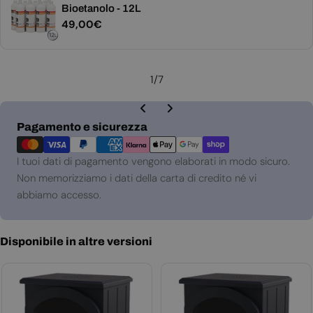
Bioetanolo - 12L
Prezzo
49,00€
normale
1
/
7
Metodi
Pagamento e sicurezza
di
pagamento
I tuoi dati di pagamento vengono elaborati in modo sicuro.
Non memorizziamo i dati della carta di credito né vi
abbiamo accesso.
Disponibile in altre versioni