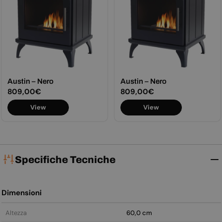
Austin – Nero
Austin – Nero
Prezzo
809,00€
Prezzo
809,00€
normale
normale
View
View
Specifiche Tecniche
Dimensioni
Altezza
60,0 cm