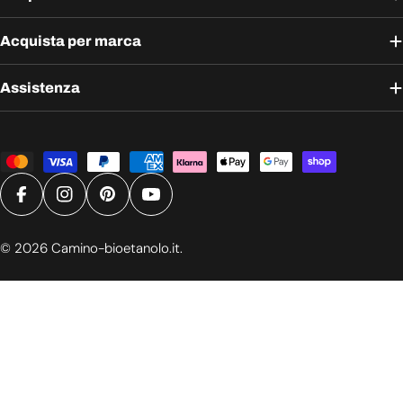
Acquista per marca
Assistenza
Metodi
di
pagamento
Facebook
Instagram
Pinterest
YouTube
© 2026
Camino-bioetanolo.it
.