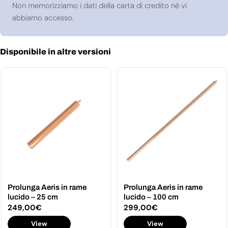
Non memorizziamo i dati della carta di credito né vi
abbiamo accesso.
Disponibile in altre versioni
Prolunga Aeris in rame
Prolunga Aeris in rame
lucido – 25 cm
lucido – 100 cm
Prezzo
249,00€
Prezzo
299,00€
normale
normale
View
View