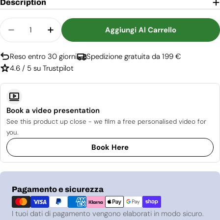
Description
Quantità
Aggiungi Al Carrello
Diminuisci La Quantità Per Asta Di Prolunga Ae
Aumenta La Quantità Per Asta Di Prolu
Reso entro 30 giorni
Spedizione gratuita da 199 €
4.6 / 5 su Trustpilot
Book a video presentation
See this product up close - we film a free personalised video for
you.
Book Here
Metodi
Pagamento e sicurezza
di
pagamento
I tuoi dati di pagamento vengono elaborati in modo sicuro.