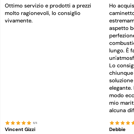
Ottimo servizio e prodotti a prezzi
Ho acquis
molto ragionevoli, lo consiglio
caminetto
vivamente.
estremame
aspetto be
perfezion
combusti
lungo. È f
un'atmosf
Lo consig
chiunque 
soluzione
elegante. 
modo ecce
mio marit
alcuna dif
5/5
Vincent Gizzi
Debbie