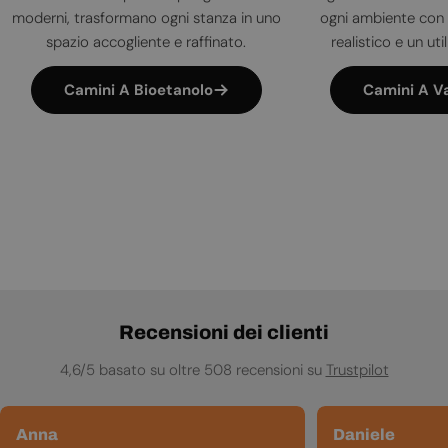
moderni, trasformano ogni stanza in uno
ogni ambiente con 
spazio accogliente e raffinato.
realistico e un uti
Camini A Bioetanolo
Camini A V
Recensioni dei clienti
4,6/5 basato su oltre 508 recensioni su
Trustpilot
Anna
Daniele