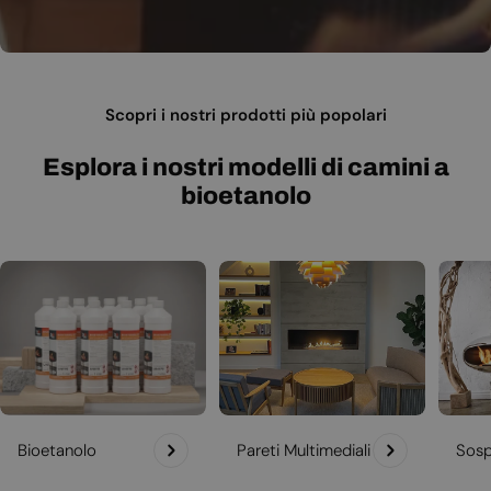
Scopri i nostri prodotti più popolari
Esplora i nostri modelli di camini a
bioetanolo
Bioetanolo
Pareti Multimediali
Sosp