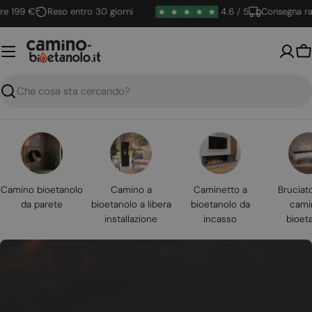
Vai
9 €
Reso entro 30 giorni
4.6 / 5
Consegna rapida
al
contenuto
Ca
Ricerca
Camino bioetanolo
Camino a
Caminetto a
Bruciat
da parete
bioetanolo a libera
bioetanolo da
cami
installazione
incasso
bioet