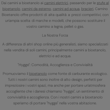
Dai camini a bioetanolo ai
camini elettrici
, passando per le
stufe al
bioetanolo
,
camini da esterno
,
camini ad acqua
,
bracieri
, Camino
Bioetanolo offre prodotti di alta qualità a prezzi competitivi, con
un'ampia scelta di marche e modelli, che possono sostituire il
vostro camino a legna, pellet o gas.
La Nostra Forza
A differenza di altri shop online più generalisti, siamo specializzati
nella vendita di soli camini, principalmente camini a bioetanolo,
elettrici e ad acqua.
"Hygge": Comodità, Accoglienza e Convivialità
Promuoviamo il
bioetanolo
come fonte di carburante ecologico.
Tutti i nostri camini sono inoltre di alto design, perfetti per
impreziosire i vostri spazi, ma anche per portare un'atmosfera
accogliente che i danesi chiamano "hygge", un sentimento di
convivialità e accoglienza. Con i nostri camini a bioetanolo
speriamo di portare "hygge" nella vostra abitazione.