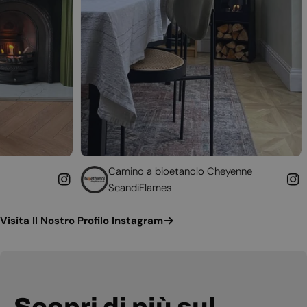
Camino a bioetanolo Cheyenne
Caminetto d
ScandiFlames
Höfats
Visita Il Nostro Profilo Instagram