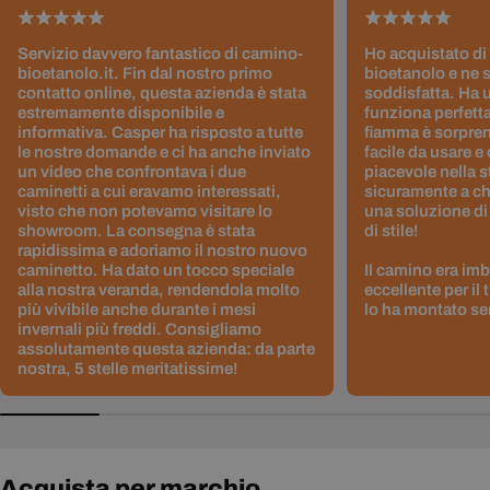
Servizio davvero fantastico di camino-
Ho acquistato di
bioetanolo.it. Fin dal nostro primo
bioetanolo e ne 
contatto online, questa azienda è stata
soddisfatta. Ha 
estremamente disponibile e
funziona perfetta
informativa. Casper ha risposto a tutte
fiamma è sorpre
le nostre domande e ci ha anche inviato
facile da usare e
un video che confrontava i due
piacevole nella s
caminetti a cui eravamo interessati,
sicuramente a ch
visto che non potevamo visitare lo
una soluzione di
showroom. La consegna è stata
di stile!
rapidissima e adoriamo il nostro nuovo
caminetto. Ha dato un tocco speciale
Il camino era im
alla nostra veranda, rendendola molto
eccellente per il
più vivibile anche durante i mesi
lo ha montato sen
invernali più freddi. Consigliamo
assolutamente questa azienda: da parte
nostra, 5 stelle meritatissime!
Acquista per marchio