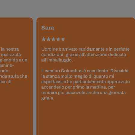
Sara
 la nostra
L’ordine è arrivato rapidamente e in perfette
 realizzata
condizioni, grazie all’attenzione dedicata
splendida e un
all’imballaggio.
Camino-
 modo
Il camino Columbus è eccellente. Riscalda
nda stufa che
la stanza molto meglio di quanto mi
ice di
aspettassi e ho particolarmente apprezzato
accenderlo per primo la mattina, per
rendere più piacevole anche una giornata
grigia.