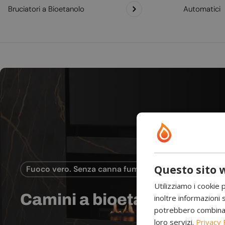
Bruciatori a Bioetanolo
Automatici
Questo sito w
Fuoco vero. Senza canna fumaria.
Utilizziamo i cookie 
Camini a bioetanolo
inoltre informazioni s
potrebbero combinarle
loro servizi.
Privacy 