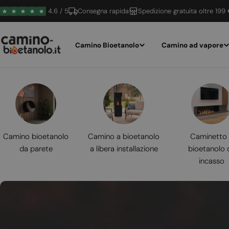
Vai
4.6 / 5
Consegna rapida
Spedizione gratuita oltre 199
al
contenuto
Camino Bioetanolo
Camino ad vapore
Camino bioetanolo
Camino a bioetanolo
Caminetto
da parete
a libera installazione
bioetanolo 
incasso