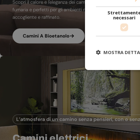
Scopri il calore e l'eleganza dei camini a bioetanolo. A combu
fumaria e perfetti per gli ambienti moderni, trasformano ogni
Strettament
accogliente e raffinato.
necessari
Camini A Bioetanolo
MOSTRA DETTA
L’atmosfera di un camino senza pensieri, con o senz
Camini elettrici