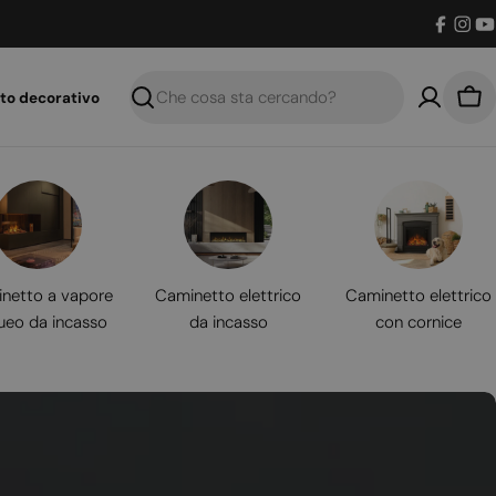
Facebo
Inst
Y
to decorativo
Ricerca
Car
netto a vapore
Caminetto elettrico
Caminetto elettrico
ueo da incasso
da incasso
con cornice