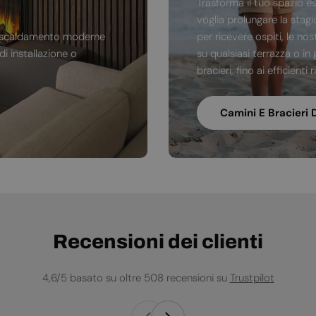
Trasforma il tuo spazio e
voglia prolungare la stag
di riscaldamento moderne
per ricevere ospiti, le no
i installazione o
su qualsiasi terrazza o in 
bracieri, fino ai efficienti
Camini E Bracieri 
Recensioni dei clienti
4,6/5 basato su oltre 508 recensioni su
Trustpilot