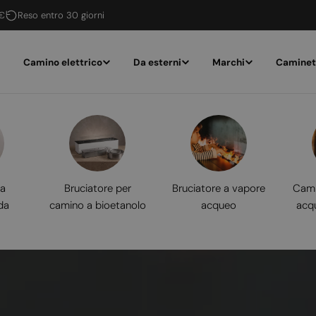
 €
Reso entro 30 giorni
Camino elettrico
Da esterni
Marchi
Caminet
 a
Bruciatore per
Bruciatore a vapore
Cami
da
camino a bioetanolo
acqueo
acq