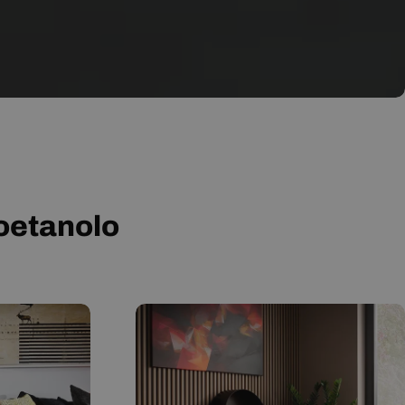
ioetanolo