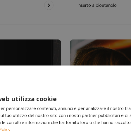
Inserto a bioetanolo
eb utilizza cookie
Hai mai visto l’acqu
per personalizzare contenuti, annunci e per analizzare il nostro tr
Camini a 
ul tuo utilizzo del nostro sito con i nostri partner pubblicitari e di 
 con altre informazioni che hai fornito loro o che hanno raccolto d
Policy