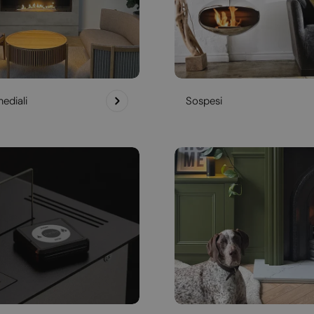
ediali
Sospesi