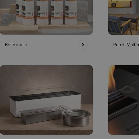
Bioetanolo
Pareti Multim