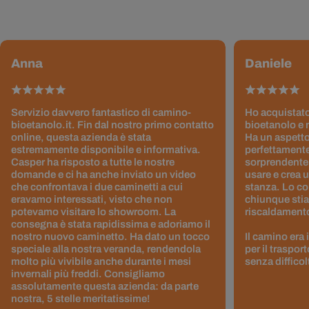
Anna
Daniele
Servizio davvero fantastico di camino-
Ho acquistato
bioetanolo.it. Fin dal nostro primo contatto
bioetanolo e 
online, questa azienda è stata
Ha un aspetto
estremamente disponibile e informativa.
perfettamente
Casper ha risposto a tutte le nostre
sorprendentem
domande e ci ha anche inviato un video
usare e crea 
che confrontava i due caminetti a cui
stanza. Lo co
eravamo interessati, visto che non
chiunque stia
potevamo visitare lo showroom. La
riscaldamento 
consegna è stata rapidissima e adoriamo il
nostro nuovo caminetto. Ha dato un tocco
Il camino era
speciale alla nostra veranda, rendendola
per il traspor
molto più vivibile anche durante i mesi
senza difficol
invernali più freddi. Consigliamo
assolutamente questa azienda: da parte
nostra, 5 stelle meritatissime!