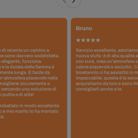
Bruno
 di recente un camino a
Servizio eccellente, adoriamo
ne sono davvero soddisfatta.
nuova stufa: è di alta qualità e
 elegante, funziona
con cura, crea un’atmosfera 
 e la durata della fiamma è
calore piacevole e asciutto. 
ente lunga. È facile da
bioetanolo ci ha assistito in
un’atmosfera piacevole nella
impeccabile; questa è la seco
nsiglierei sicuramente a
acquistiamo da loro e sono fel
 cercando una soluzione di
consigliarli anche a te.
pulita e di stile!
 imballato in modo eccellente
to e mio marito lo ha montato
tà.