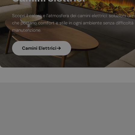
Scopri il calore e l’atmosfera dei camini elettrici: soluzioni 
che portano comfort e stile in ogni ambiente senza difficoltà d
manutenzione.
Camini Elettrici