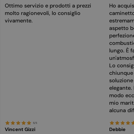
Ottimo servizio e prodotti a prezzi
Ho acquis
molto ragionevoli, lo consiglio
caminetto
vivamente.
estremame
aspetto be
perfezion
combusti
lungo. È f
un'atmosf
Lo consig
chiunque 
soluzione
elegante. 
modo ecce
mio marit
alcuna dif
5/5
Vincent Gizzi
Debbie