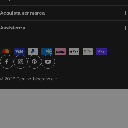
Acquista per marca
Assistenza
Metodi
di
pagamento
Facebook
Instagram
Pinterest
YouTube
© 2026
Camino-bioetanolo.it
.