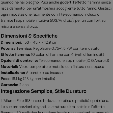
quando ne hai bisogno. Puoi anche goderti l’effetto fiamma senza
riscaldamento, per un’atmosfera accogliente tutto l’anno. Gestisci
ogni impostazione facilmente con il telecomando incluso o
tramite l’app mobile intuitiva (iOS/Android), per un comfort su
misura e senza sforzo.
Dimensioni & Specifiche
Dimensioni:
153 × 45,7 × 12,9 cm
Potenza termica:
Regolabile 0,75–1,5 kW con termostato
Effetto fiamma:
10 colori di fiamma con 4 livelli di luminosità
Opzioni di controllo:
Telecomando e app mobile (iOS/Android)
Materiali:
Vetro temperato e metallo con finitura nera opaca
Installazione:
A parete o da incasso
Peso:
18,1 kg (23 kg con imballo)
Garanzia:
2 anni
Integrazione Semplice, Stile Duraturo
L’Aflamo Elite 153 unisce bellezza estetica e praticità quotidiana.
Le sue proporzioni eleganti, la struttura ultra-sottile e l’effetto
fiamma LED realistico lo rendono ideale per soggiorni, camere da