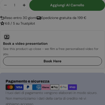
Quantità
Aggiungi Al Carrello
Diminuisci La Quantità Per Aflamo Elite 153 Cm -
Aumenta La Quantità Per Aflamo Elite 1
Reso entro 30 giorni
Spedizione gratuita da 199 €
4.6 / 5 su Trustpilot
Book a video presentation
See this product up close - we film a free personalised video for
you.
Book Here
Metodi
Pagamento e sicurezza
di
pagamento
I tuoi dati di pagamento vengono elaborati in modo sicuro.
Non memorizziamo i dati della carta di credito né vi
abbiamo accesso.