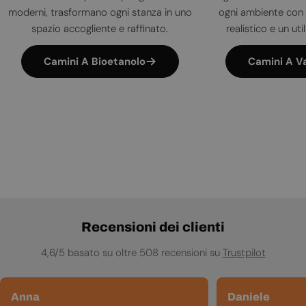
moderni, trasformano ogni stanza in uno
ogni ambiente con 
spazio accogliente e raffinato.
realistico e un uti
Camini A Bioetanolo
Camini A V
Recensioni dei clienti
4,6/5 basato su oltre 508 recensioni su
Trustpilot
Anna
Daniele