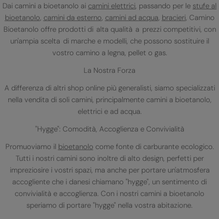
Dai camini a bioetanolo ai
camini elettrici
, passando per le
stufe al
bioetanolo
,
camini da esterno
,
camini ad acqua
,
bracieri
, Camino
Bioetanolo offre prodotti di alta qualità a prezzi competitivi, con
un'ampia scelta di marche e modelli, che possono sostituire il
vostro camino a legna, pellet o gas.
La Nostra Forza
A differenza di altri shop online più generalisti, siamo specializzati
nella vendita di soli camini, principalmente camini a bioetanolo,
elettrici e ad acqua.
"Hygge": Comodità, Accoglienza e Convivialità
Promuoviamo il
bioetanolo
come fonte di carburante ecologico.
Tutti i nostri camini sono inoltre di alto design, perfetti per
impreziosire i vostri spazi, ma anche per portare un'atmosfera
accogliente che i danesi chiamano "hygge", un sentimento di
convivialità e accoglienza. Con i nostri camini a bioetanolo
speriamo di portare "hygge" nella vostra abitazione.