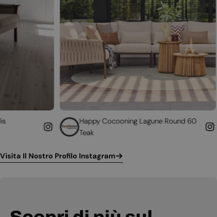
Happy Cocooning Lagune Round 60
Converti i
Teak
funzionant
Visita Il Nostro Profilo Instagram