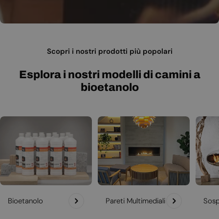
Scopri i nostri prodotti più popolari
Esplora i nostri modelli di camini a
bioetanolo
Bioetanolo
Pareti Multimediali
Sosp