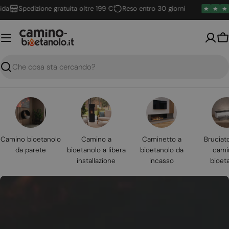
Vai
Spedizione gratuita oltre 199 €
Reso entro 30 giorni
al
contenuto
Ca
Ricerca
Camino bioetanolo
Camino a
Caminetto a
Bruciat
da parete
bioetanolo a libera
bioetanolo da
cami
installazione
incasso
bioet