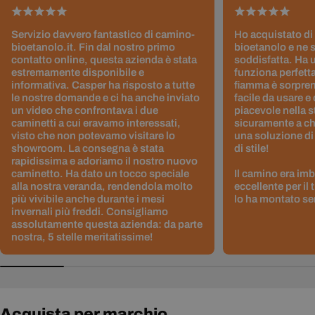
Servizio davvero fantastico di camino-
Ho acquistato di
bioetanolo.it. Fin dal nostro primo
bioetanolo e ne 
contatto online, questa azienda è stata
soddisfatta. Ha 
estremamente disponibile e
funziona perfetta
informativa. Casper ha risposto a tutte
fiamma è sorpre
le nostre domande e ci ha anche inviato
facile da usare e
un video che confrontava i due
piacevole nella s
caminetti a cui eravamo interessati,
sicuramente a ch
visto che non potevamo visitare lo
una soluzione di
showroom. La consegna è stata
di stile!
rapidissima e adoriamo il nostro nuovo
caminetto. Ha dato un tocco speciale
Il camino era im
alla nostra veranda, rendendola molto
eccellente per il
più vivibile anche durante i mesi
lo ha montato sen
invernali più freddi. Consigliamo
assolutamente questa azienda: da parte
nostra, 5 stelle meritatissime!
Acquista per marchio