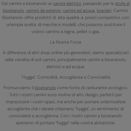
Dai camini a bioetanolo ai
camini elettrici
, passando per le
stufe al
bioetanolo
,
camini da esterno
,
camini ad acqua
,
bracieri
, Camino
Bioetanolo offre prodotti di alta qualità a prezzi competitivi, con
un'ampia scelta di marche e modelli, che possono sostituire il
vostro camino a legna, pellet o gas.
La Nostra Forza
A differenza di altri shop online più generalisti, siamo specializzati
nella vendita di soli camini, principalmente camini a bioetanolo,
elettrici e ad acqua.
"Hygge": Comodità, Accoglienza e Convivialità
Promuoviamo il
bioetanolo
come fonte di carburante ecologico.
Tutti i nostri camini sono inoltre di alto design, perfetti per
impreziosire i vostri spazi, ma anche per portare un'atmosfera
accogliente che i danesi chiamano "hygge", un sentimento di
convivialità e accoglienza. Con i nostri camini a bioetanolo
speriamo di portare "hygge" nella vostra abitazione.