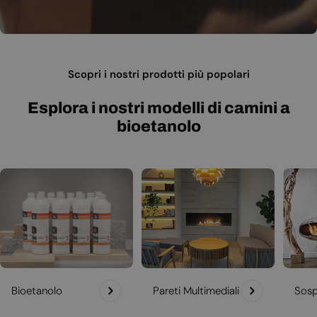
Scopri i nostri prodotti più popolari
Esplora i nostri modelli di camini a
bioetanolo
Bioetanolo
Pareti Multimediali
Sosp