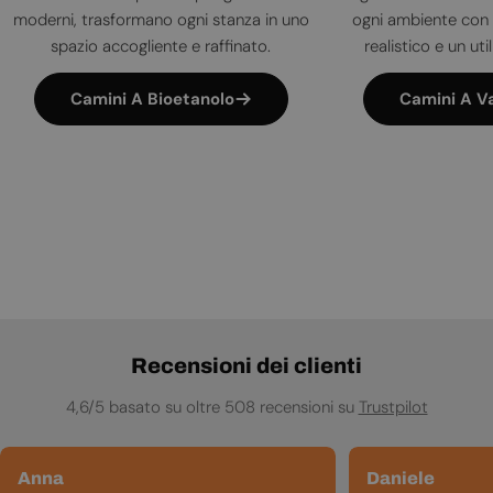
moderni, trasformano ogni stanza in uno
ogni ambiente con 
spazio accogliente e raffinato.
realistico e un uti
Camini A Bioetanolo
Camini A V
Recensioni dei clienti
4,6/5 basato su oltre 508 recensioni su
Trustpilot
Anna
Daniele