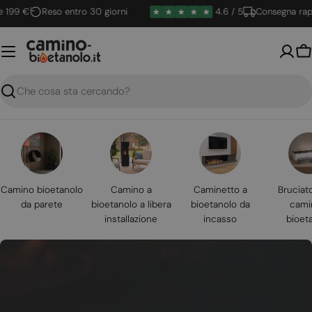
Vai
 €
Reso entro 30 giorni
4.6 / 5
Consegna rapida
al
contenuto
Ca
Ricerca
Camino bioetanolo
Camino a
Caminetto a
Bruciat
da parete
bioetanolo a libera
bioetanolo da
cami
installazione
incasso
bioet