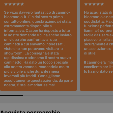
Servizio davvero fantastico di camino-
Ho acquistato di
bioetanolo.it. Fin dal nostro primo
bioetanolo e ne 
contatto online, questa azienda è stata
soddisfatta. Ha 
estremamente disponibile e
funziona perfetta
informativa. Casper ha risposto a tutte
fiamma è sorpre
le nostre domande e ci ha anche inviato
facile da usare e
un video che confrontava i due
piacevole nella s
caminetti a cui eravamo interessati,
sicuramente a ch
visto che non potevamo visitare lo
una soluzione di
showroom. La consegna è stata
di stile!
rapidissima e adoriamo il nostro nuovo
caminetto. Ha dato un tocco speciale
Il camino era im
alla nostra veranda, rendendola molto
eccellente per il
più vivibile anche durante i mesi
lo ha montato sen
invernali più freddi. Consigliamo
assolutamente questa azienda: da parte
nostra, 5 stelle meritatissime!
Acquista per marchio