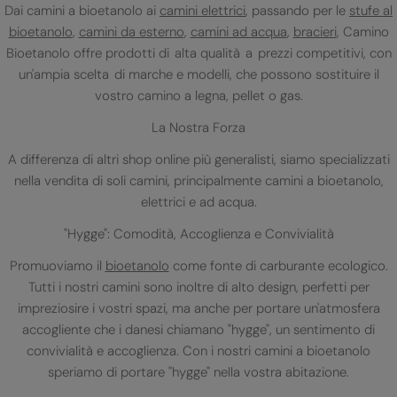
Dai camini a bioetanolo ai
camini elettrici
, passando per le
stufe al
bioetanolo
,
camini da esterno
,
camini ad acqua
,
bracieri
, Camino
Bioetanolo offre prodotti di alta qualità a prezzi competitivi, con
un'ampia scelta di marche e modelli, che possono sostituire il
vostro camino a legna, pellet o gas.
La Nostra Forza
A differenza di altri shop online più generalisti, siamo specializzati
nella vendita di soli camini, principalmente camini a bioetanolo,
elettrici e ad acqua.
"Hygge": Comodità, Accoglienza e Convivialità
Promuoviamo il
bioetanolo
come fonte di carburante ecologico.
Tutti i nostri camini sono inoltre di alto design, perfetti per
impreziosire i vostri spazi, ma anche per portare un'atmosfera
accogliente che i danesi chiamano "hygge", un sentimento di
convivialità e accoglienza. Con i nostri camini a bioetanolo
speriamo di portare "hygge" nella vostra abitazione.