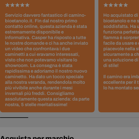
Servizio davvero fantastico di camino-
Ho acquistato di
bioetanolo.it. Fin dal nostro primo
bioetanolo e ne 
contatto online, questa azienda è stata
soddisfatta. Ha 
estremamente disponibile e
funziona perfetta
informativa. Casper ha risposto a tutte
fiamma è sorpre
le nostre domande e ci ha anche inviato
facile da usare e
un video che confrontava i due
piacevole nella s
caminetti a cui eravamo interessati,
sicuramente a ch
visto che non potevamo visitare lo
una soluzione di
showroom. La consegna è stata
di stile!
rapidissima e adoriamo il nostro nuovo
caminetto. Ha dato un tocco speciale
Il camino era im
alla nostra veranda, rendendola molto
eccellente per il
più vivibile anche durante i mesi
lo ha montato sen
invernali più freddi. Consigliamo
assolutamente questa azienda: da parte
nostra, 5 stelle meritatissime!
Acquista per marchio