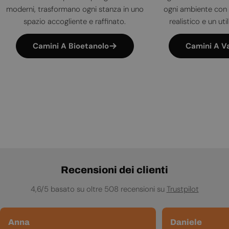
moderni, trasformano ogni stanza in uno
ogni ambiente con 
spazio accogliente e raffinato.
realistico e un uti
Camini A Bioetanolo
Camini A V
Recensioni dei clienti
4,6/5 basato su oltre 508 recensioni su
Trustpilot
Anna
Daniele