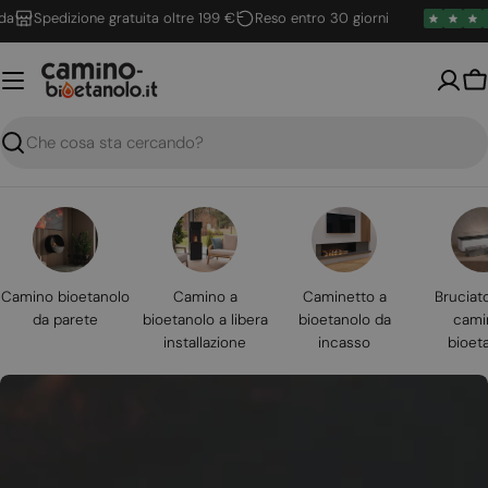
Vai
Spedizione gratuita oltre 199 €
Reso entro 30 giorni
al
contenuto
Ca
Ricerca
Camino bioetanolo
Camino a
Caminetto a
Bruciat
da parete
bioetanolo a libera
bioetanolo da
cami
installazione
incasso
bioet