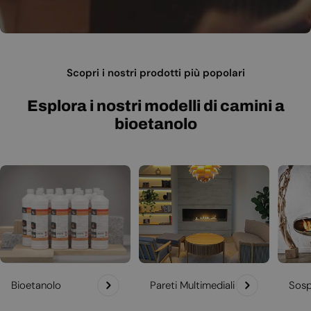
Scopri i nostri prodotti più popolari
Esplora i nostri modelli di camini a
bioetanolo
Bioetanolo
Pareti Multimediali
Sosp