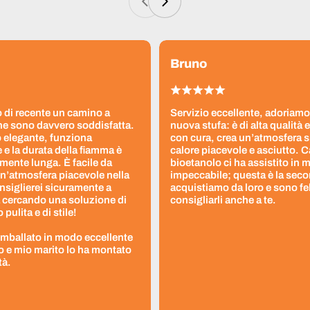
Bruno
 di recente un camino a
Servizio eccellente, adoriamo
ne sono davvero soddisfatta.
nuova stufa: è di alta qualità e
 elegante, funziona
con cura, crea un’atmosfera 
 e la durata della fiamma è
calore piacevole e asciutto. 
ente lunga. È facile da
bioetanolo ci ha assistito in
un’atmosfera piacevole nella
impeccabile; questa è la seco
nsiglierei sicuramente a
acquistiamo da loro e sono fel
 cercando una soluzione di
consigliarli anche a te.
pulita e di stile!
 imballato in modo eccellente
to e mio marito lo ha montato
tà.