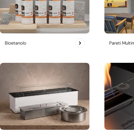
Bioetanolo
Pareti Multim