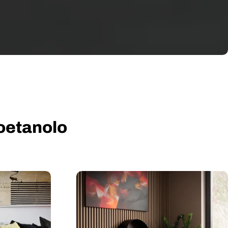
ioetanolo