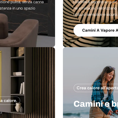
stione pulita, senza canna
I camini a vapore acqueo
 stanza in uno spazio
né emissioni. Valorizzano
utilizzo semplice e sicuro.
Camini A Vapore 
Crea calore all'apert
a calore.
Camini e b