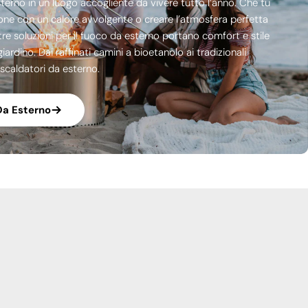
sterno in un luogo accogliente da vivere tutto l’anno. Che tu
ione con un calore avvolgente o creare l’atmosfera perfetta
stre soluzioni per il fuoco da esterno portano comfort e stile
giardino. Dai raffinati camini a bioetanolo ai tradizionali
 riscaldatori da esterno.
Da Esterno