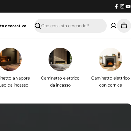
Facebo
Inst
Y
to decorativo
Ricerca
Car
netto a vapore
Caminetto elettrico
Caminetto elettrico
ueo da incasso
da incasso
con cornice