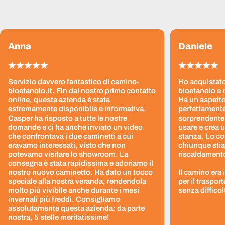
Anna
Daniele
Servizio davvero fantastico di camino-
Ho acquistato
bioetanolo.it. Fin dal nostro primo contatto
bioetanolo e 
online, questa azienda è stata
Ha un aspetto
estremamente disponibile e informativa.
perfettamente
Casper ha risposto a tutte le nostre
sorprendentem
domande e ci ha anche inviato un video
usare e crea 
che confrontava i due caminetti a cui
stanza. Lo co
eravamo interessati, visto che non
chiunque stia
potevamo visitare lo showroom. La
riscaldamento 
consegna è stata rapidissima e adoriamo il
nostro nuovo caminetto. Ha dato un tocco
Il camino era
speciale alla nostra veranda, rendendola
per il traspor
molto più vivibile anche durante i mesi
senza difficol
invernali più freddi. Consigliamo
assolutamente questa azienda: da parte
nostra, 5 stelle meritatissime!