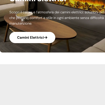
Scopri il calore e l’atmosfera dei camini elettrici: soluzioni 
che portano comfort e stile in ogni ambiente senza difficoltà d
manutenzione.
Camini Elettrici