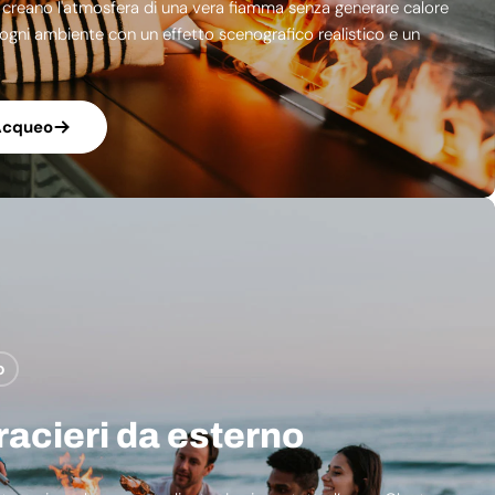
 creano l'atmosfera di una vera fiamma senza generare calore
 ogni ambiente con un effetto scenografico realistico e un
Acqueo
o
racieri da esterno