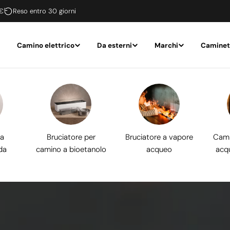
 €
Reso entro 30 giorni
Camino elettrico
Da esterni
Marchi
Caminet
 a
Bruciatore per
Bruciatore a vapore
Cami
da
camino a bioetanolo
acqueo
acq