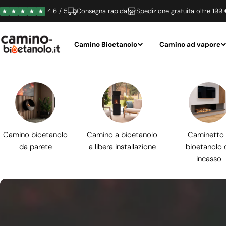
Vai
4.6 / 5
Consegna rapida
Spedizione gratuita oltre 199
al
contenuto
Camino Bioetanolo
Camino ad vapore
Camino bioetanolo
Camino a bioetanolo
Caminetto
da parete
a libera installazione
bioetanolo 
incasso