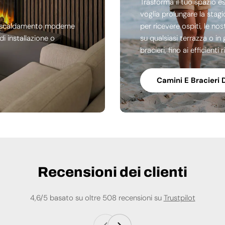
Trasforma il tuo spazio e
voglia prolungare la stag
di riscaldamento moderne
per ricevere ospiti, le no
i installazione o
su qualsiasi terrazza o in 
bracieri, fino ai efficienti
Camini E Bracieri 
Recensioni dei clienti
4,6/5 basato su oltre 508 recensioni su
Trustpilot