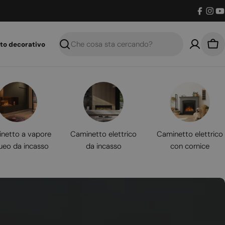
Facebo
Inst
Y
to decorativo
Ricerca
Car
netto a vapore
Caminetto elettrico
Caminetto elettrico
ueo da incasso
da incasso
con cornice