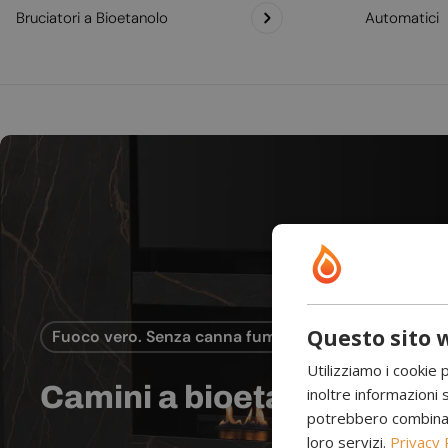
Bruciatori a Bioetanolo
Automatici
Questo sito w
Fuoco vero. Senza canna fumaria.
Utilizziamo i cookie 
Camini a bioetanolo
inoltre informazioni s
potrebbero combinarle
loro servizi.
Privacy 