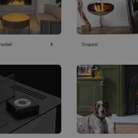
ediali
Sospesi