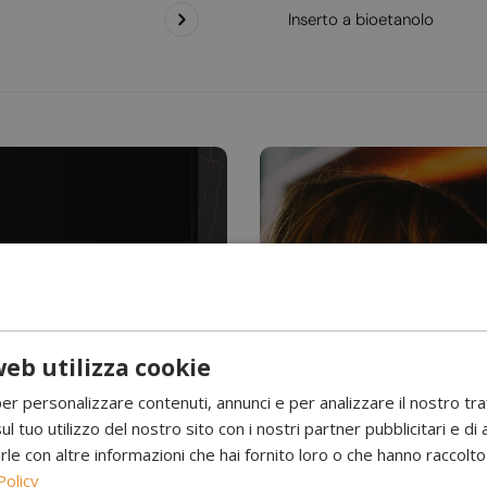
Inserto a bioetanolo
eb utilizza cookie
Hai mai visto l’acqu
per personalizzare contenuti, annunci e per analizzare il nostro tr
Camini a 
ul tuo utilizzo del nostro sito con i nostri partner pubblicitari e di 
 con altre informazioni che hai fornito loro o che hanno raccolto d
Policy