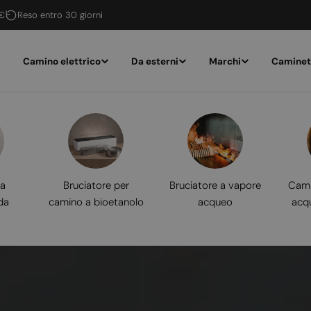
 €
Reso entro 30 giorni
Camino elettrico
Da esterni
Marchi
Caminet
 a
Bruciatore per
Bruciatore a vapore
Cami
da
camino a bioetanolo
acqueo
acq