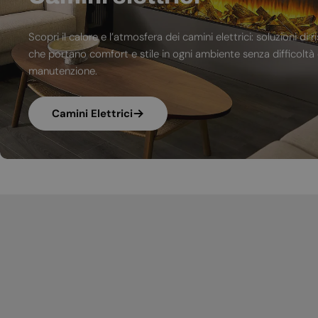
Scopri il calore e l’atmosfera dei camini elettrici: soluzioni 
che portano comfort e stile in ogni ambiente senza difficoltà d
manutenzione.
Camini Elettrici