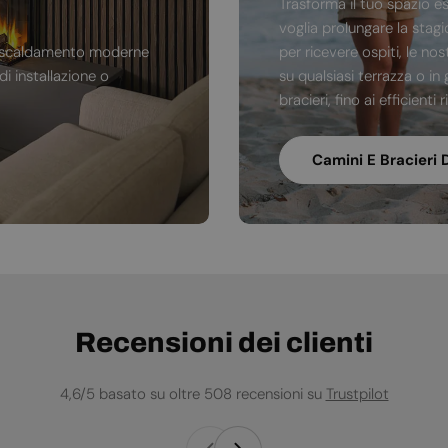
Trasforma il tuo spazio e
voglia prolungare la stag
di riscaldamento moderne
per ricevere ospiti, le no
i installazione o
su qualsiasi terrazza o in 
bracieri, fino ai efficienti
Camini E Bracieri 
Recensioni dei clienti
4,6/5 basato su oltre 508 recensioni su
Trustpilot