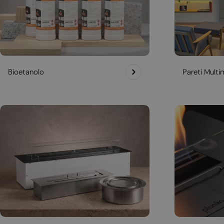
Bioetanolo
Pareti Multim