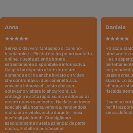
Anna
Daniele
Servizio davvero fantastico di camino-
Ho acquistato
bioetanolo.it. Fin dal nostro primo contatto
bioetanolo e 
online, questa azienda è stata
Ha un aspetto
estremamente disponibile e informativa.
perfettamente
Casper ha risposto a tutte le nostre
sorprendentem
domande e ci ha anche inviato un video
usare e crea 
che confrontava i due caminetti a cui
stanza. Lo co
eravamo interessati, visto che non
chiunque stia
potevamo visitare lo showroom. La
riscaldamento 
consegna è stata rapidissima e adoriamo il
nostro nuovo caminetto. Ha dato un tocco
Il camino era
speciale alla nostra veranda, rendendola
per il traspor
molto più vivibile anche durante i mesi
senza difficol
invernali più freddi. Consigliamo
assolutamente questa azienda: da parte
nostra, 5 stelle meritatissime!