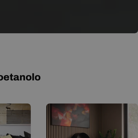
ioetanolo