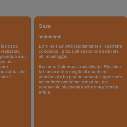
Sara
 la nostra
L’ordine è arrivato rapidamente e in perfette
 realizzata
condizioni, grazie all’attenzione dedicata
splendida e un
all’imballaggio.
Camino-
 modo
Il camino Columbus è eccellente. Riscalda
nda stufa che
la stanza molto meglio di quanto mi
ice di
aspettassi e ho particolarmente apprezzato
accenderlo per primo la mattina, per
rendere più piacevole anche una giornata
grigia.