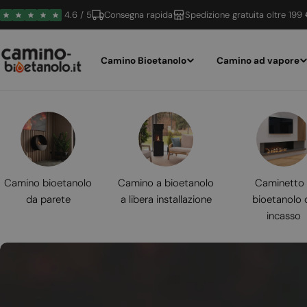
Vai
4.6 / 5
Consegna rapida
Spedizione gratuita oltre 199
al
contenuto
Camino Bioetanolo
Camino ad vapore
Camino bioetanolo
Camino a bioetanolo
Caminetto
da parete
a libera installazione
bioetanolo 
incasso