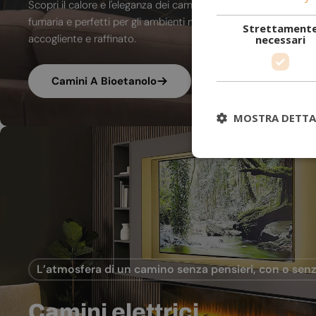
Scopri il calore e l'eleganza dei camini a bioetanolo. A combu
fumaria e perfetti per gli ambienti moderni, trasformano ogni
Strettament
accogliente e raffinato.
necessari
Camini A Bioetanolo
MOSTRA DETTA
L’atmosfera di un camino senza pensieri, con o senz
Camini elettrici