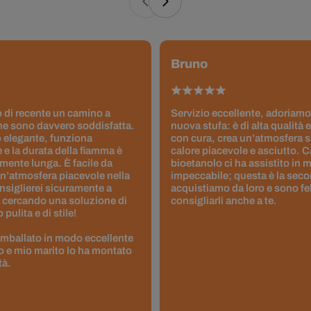
Bruno
 di recente un camino a
Servizio eccellente, adoriamo
ne sono davvero soddisfatta.
nuova stufa: è di alta qualità e
 elegante, funziona
con cura, crea un’atmosfera 
 e la durata della fiamma è
calore piacevole e asciutto. 
ente lunga. È facile da
bioetanolo ci ha assistito in
un’atmosfera piacevole nella
impeccabile; questa è la seco
nsiglierei sicuramente a
acquistiamo da loro e sono fel
 cercando una soluzione di
consigliarli anche a te.
pulita e di stile!
 imballato in modo eccellente
to e mio marito lo ha montato
tà.