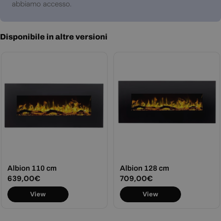
abbiamo accesso.
Disponibile in altre versioni
Albion 110 cm
Albion 128 cm
Prezzo
639,00€
Prezzo
709,00€
normale
normale
View
View