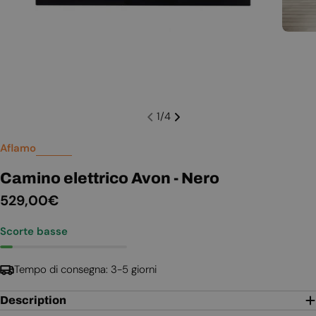
1
/
4
Aflamo
Camino elettrico Avon - Nero
Prezzo
529,00€
normale
Scorte basse
Tempo di consegna: 3-5 giorni
Description