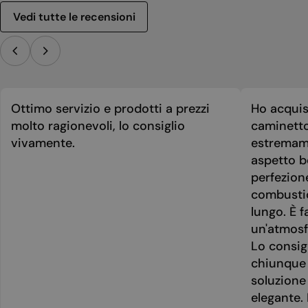
Vedi tutte le recensioni
Ottimo servizio e prodotti a prezzi
Ho acquis
molto ragionevoli, lo consiglio
caminetto
vivamente.
estremame
aspetto be
perfezion
combusti
lungo. È f
un'atmosf
Lo consig
chiunque 
soluzione
elegante. 