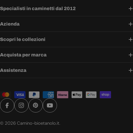
Specialisti in caminetti dal 2012
Azienda
Scopri le collezioni
Acquista per marca
Assistenza
Metodi
di
pagamento
Facebook
Instagram
Pinterest
YouTube
© 2026
Camino-bioetanolo.it
.