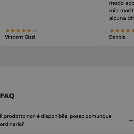
modo ecce
mio marit
alcuna dif
5/5
Vincent Gizzi
Debbie
FAQ
Il prodotto non è disponibile, posso comunque
ordinarlo?