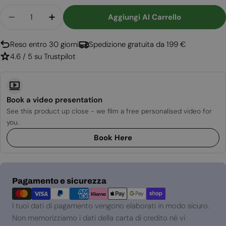
Quantità
Aggiungi Al Carrello
Diminuisci La Quantità Per Camino Elettrico Avo
Aumenta La Quantità Per Camino Elettr
Reso entro 30 giorni
Spedizione gratuita da 199 €
4.6 / 5 su Trustpilot
Book a video presentation
See this product up close - we film a free personalised video for
you.
Book Here
Metodi
Pagamento e sicurezza
di
pagamento
I tuoi dati di pagamento vengono elaborati in modo sicuro.
Non memorizziamo i dati della carta di credito né vi