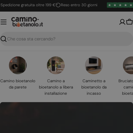
Vai
izione gratuita oltre 199 €
Reso entro 30 giorni
4.6
al
contenuto
Ca
Ricerca
Camino bioetanolo
Camino a
Caminetto a
Bruciat
da parete
bioetanolo a libera
bioetanolo da
cami
installazione
incasso
bioet