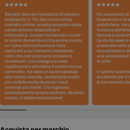
Servizio davvero fantastico di camino-
Ho acquistato di
bioetanolo.it. Fin dal nostro primo
bioetanolo e ne 
contatto online, questa azienda è stata
soddisfatta. Ha 
estremamente disponibile e
funziona perfetta
informativa. Casper ha risposto a tutte
fiamma è sorpre
le nostre domande e ci ha anche inviato
facile da usare e
un video che confrontava i due
piacevole nella s
caminetti a cui eravamo interessati,
sicuramente a ch
visto che non potevamo visitare lo
una soluzione di
showroom. La consegna è stata
di stile!
rapidissima e adoriamo il nostro nuovo
caminetto. Ha dato un tocco speciale
Il camino era im
alla nostra veranda, rendendola molto
eccellente per il
più vivibile anche durante i mesi
lo ha montato sen
invernali più freddi. Consigliamo
assolutamente questa azienda: da parte
nostra, 5 stelle meritatissime!
Acquista per marchio