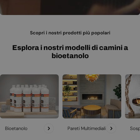
Scopri i nostri prodotti più popolari
Esplora i nostri modelli di camini a
bioetanolo
Bioetanolo
Pareti Multimediali
Sosp