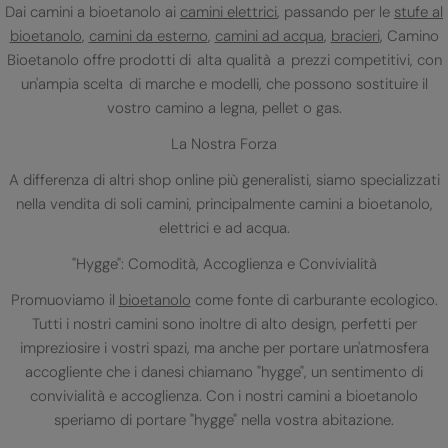
Dai camini a bioetanolo ai
camini elettrici
, passando per le
stufe al
bioetanolo
,
camini da esterno
,
camini ad acqua
,
bracieri
, Camino
Bioetanolo offre prodotti di alta qualità a prezzi competitivi, con
un'ampia scelta di marche e modelli, che possono sostituire il
vostro camino a legna, pellet o gas.
La Nostra Forza
A differenza di altri shop online più generalisti, siamo specializzati
nella vendita di soli camini, principalmente camini a bioetanolo,
elettrici e ad acqua.
"Hygge": Comodità, Accoglienza e Convivialità
Promuoviamo il
bioetanolo
come fonte di carburante ecologico.
Tutti i nostri camini sono inoltre di alto design, perfetti per
impreziosire i vostri spazi, ma anche per portare un'atmosfera
accogliente che i danesi chiamano "hygge", un sentimento di
convivialità e accoglienza. Con i nostri camini a bioetanolo
speriamo di portare "hygge" nella vostra abitazione.