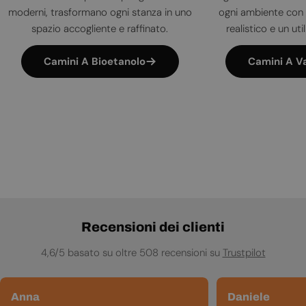
moderni, trasformano ogni stanza in uno
ogni ambiente con 
spazio accogliente e raffinato.
realistico e un uti
Camini A Bioetanolo
Camini A V
Recensioni dei clienti
4,6/5 basato su oltre 508 recensioni su
Trustpilot
Anna
Daniele