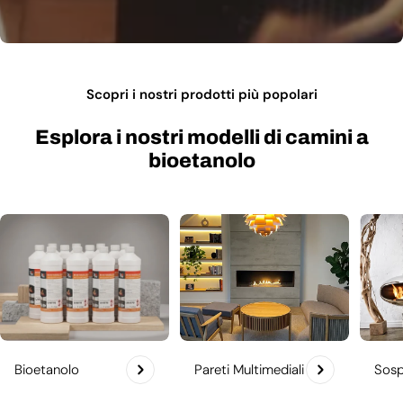
Scopri i nostri prodotti più popolari
Esplora i nostri modelli di camini a
bioetanolo
Bioetanolo
Pareti Multimediali
Sosp