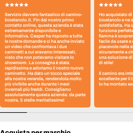
Servizio davvero fantastico di camino-
Ho acquistato di
bioetanolo.it. Fin dal nostro primo
bioetanolo e ne 
contatto online, questa azienda è stata
soddisfatta. Ha 
estremamente disponibile e
funziona perfetta
informativa. Casper ha risposto a tutte
fiamma è sorpre
le nostre domande e ci ha anche inviato
facile da usare e
un video che confrontava i due
piacevole nella s
caminetti a cui eravamo interessati,
sicuramente a ch
visto che non potevamo visitare lo
una soluzione di
showroom. La consegna è stata
di stile!
rapidissima e adoriamo il nostro nuovo
caminetto. Ha dato un tocco speciale
Il camino era im
alla nostra veranda, rendendola molto
eccellente per il
più vivibile anche durante i mesi
lo ha montato sen
invernali più freddi. Consigliamo
assolutamente questa azienda: da parte
nostra, 5 stelle meritatissime!
Acquista per marchio