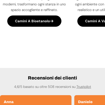
moderni, trasformano ogni stanza in uno
ogni ambiente con 
spazio accogliente e raffinato.
realistico e un uti
Camini A Bioetanolo
Camini A V
Recensioni dei clienti
4,6/5 basato su oltre 508 recensioni su
Trustpilot
Anna
Daniele