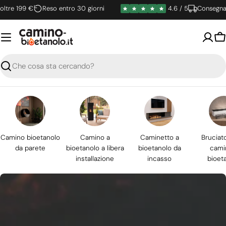
Vai
e 199 €
Reso entro 30 giorni
4.6 / 5
Consegna rap
al
contenuto
Ca
Ricerca
Camino bioetanolo
Camino a
Caminetto a
Bruciat
da parete
bioetanolo a libera
bioetanolo da
cami
installazione
incasso
bioet