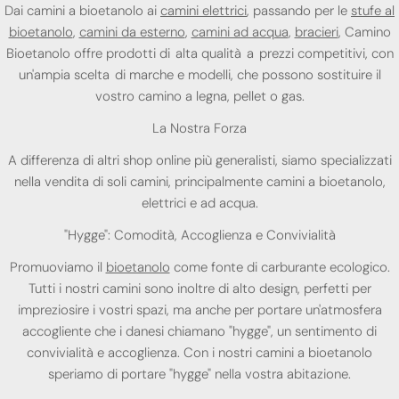
Dai camini a bioetanolo ai
camini elettrici
, passando per le
stufe al
bioetanolo
,
camini da esterno
,
camini ad acqua
,
bracieri
, Camino
Bioetanolo offre prodotti di alta qualità a prezzi competitivi, con
un'ampia scelta di marche e modelli, che possono sostituire il
vostro camino a legna, pellet o gas.
La Nostra Forza
A differenza di altri shop online più generalisti, siamo specializzati
nella vendita di soli camini, principalmente camini a bioetanolo,
elettrici e ad acqua.
"Hygge": Comodità, Accoglienza e Convivialità
Promuoviamo il
bioetanolo
come fonte di carburante ecologico.
Tutti i nostri camini sono inoltre di alto design, perfetti per
impreziosire i vostri spazi, ma anche per portare un'atmosfera
accogliente che i danesi chiamano "hygge", un sentimento di
convivialità e accoglienza. Con i nostri camini a bioetanolo
speriamo di portare "hygge" nella vostra abitazione.