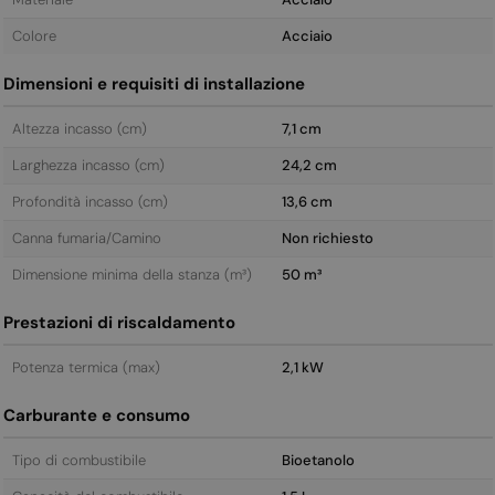
Colore
Acciaio
Dimensioni e requisiti di installazione
Altezza incasso (cm)
7,1 cm
Larghezza incasso (cm)
24,2 cm
Profondità incasso (cm)
13,6 cm
Canna fumaria/Camino
Non richiesto
Dimensione minima della stanza (m³)
50 m³
Prestazioni di riscaldamento
Potenza termica (max)
2,1 kW
Carburante e consumo
Tipo di combustibile
Bioetanolo