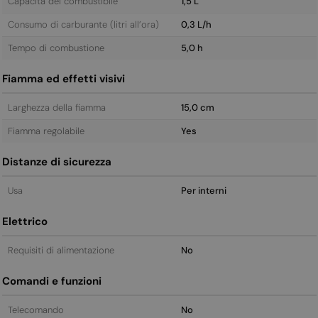
Capacità del combustibile
1,5 L
Consumo di carburante (litri all’ora)
0,3 L/h
Tempo di combustione
5,0 h
Fiamma ed effetti visivi
Larghezza della fiamma
15,0 cm
Fiamma regolabile
Yes
Distanze di sicurezza
Usa
Per interni
Elettrico
Requisiti di alimentazione
No
Comandi e funzioni
Telecomando
No