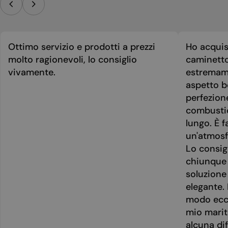
Ottimo servizio e prodotti a prezzi
Ho acquis
molto ragionevoli, lo consiglio
caminetto
vivamente.
estremame
aspetto be
perfezion
combusti
lungo. È f
un'atmosf
Lo consig
chiunque 
soluzione
elegante. 
modo ecce
mio marit
alcuna dif