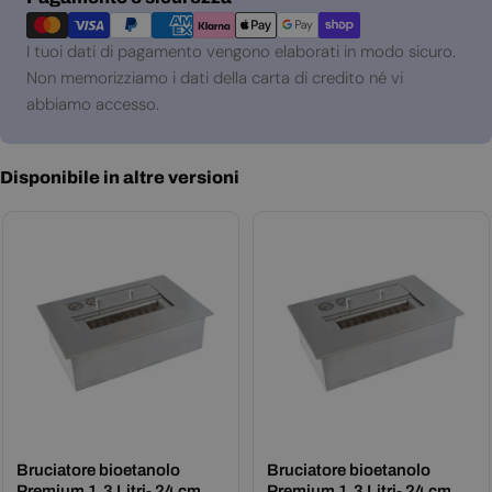
di
pagamento
I tuoi dati di pagamento vengono elaborati in modo sicuro.
Non memorizziamo i dati della carta di credito né vi
abbiamo accesso.
Disponibile in altre versioni
Bruciatore bioetanolo
Bruciatore bioetanolo
Premium 1,3 Litri- 24 cm
Premium 1,3 Litri- 24 cm