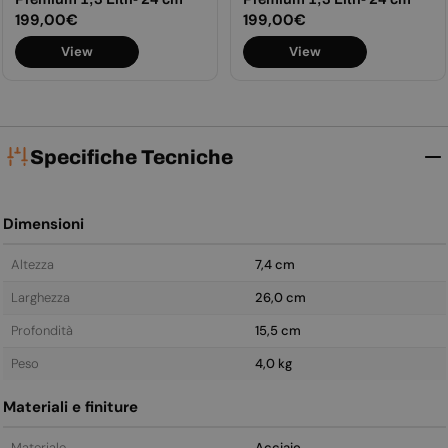
Prezzo
199,00€
Prezzo
199,00€
normale
normale
View
View
Specifiche Tecniche
Dimensioni
Altezza
7,4 cm
Larghezza
26,0 cm
Profondità
15,5 cm
Peso
4,0 kg
Materiali e finiture
Materiale
Acciaio