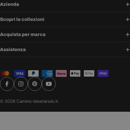
Azienda
Scopri le collezioni
Acquista per marca
Assistenza
Metodi
di
pagamento
Facebook
Instagram
Pinterest
YouTube
© 2026
Camino-bioetanolo.it
.