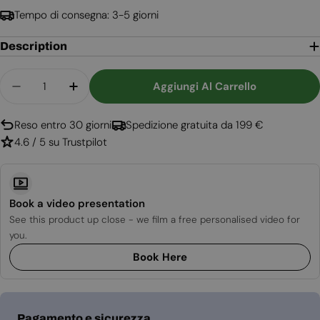
Tempo di consegna: 3-5 giorni
Description
Quantità
Aggiungi Al Carrello
Diminuisci La Quantità Per Bruciatore A Bioetano
Aumenta La Quantità Per Bruciatore A B
Reso entro 30 giorni
Spedizione gratuita da 199 €
4.6 / 5 su Trustpilot
Book a video presentation
See this product up close - we film a free personalised video for
you.
Book Here
Metodi
Pagamento e sicurezza