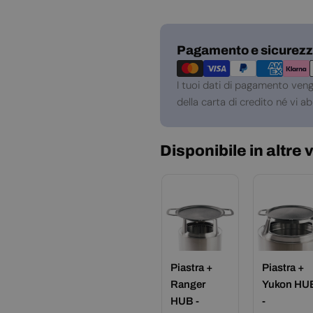
Metodi
Pagamento e sicurez
di
pagamento
I tuoi dati di pagamento ven
della carta di credito né vi 
Disponibile in altre 
Piastra +
Piastra +
Ranger
Yukon HU
HUB -
-