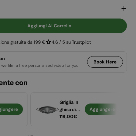
Aggiungi Al Carrello
 Per Piastra + Bonfire HUB - Attrezzatura Da Cuci
uantità Per Piastra + Bonfire HUB - Attrezzatura 
ione gratuita da 199 €
4.6 / 5 su Trustpilot
ion
Book Here
 we film a free personalised video for you.
ente con
Griglia in
giungere
Aggiungere
ghisa di
Prezzo
119,00€
Solo Stove
normale
- Grande