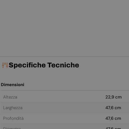
Specifiche Tecniche
Dimensioni
Altezza
22,9 cm
Larghezza
47,6 cm
Profondità
47,6 cm
Diametro
47,6 cm