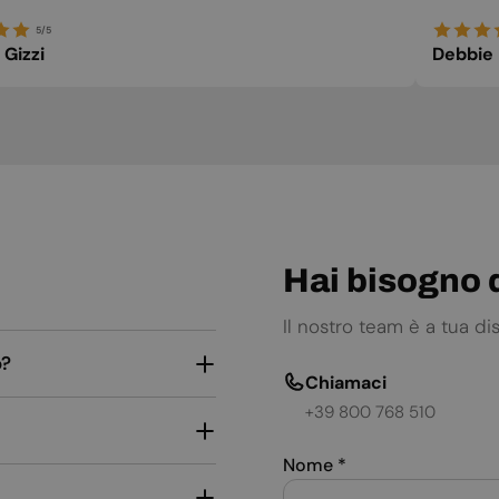
5/5
 Gizzi
Debbie
Hai bisogno d
Il nostro team è a tua d
o?
Chiamaci
+39 800 768 510
Nome
*