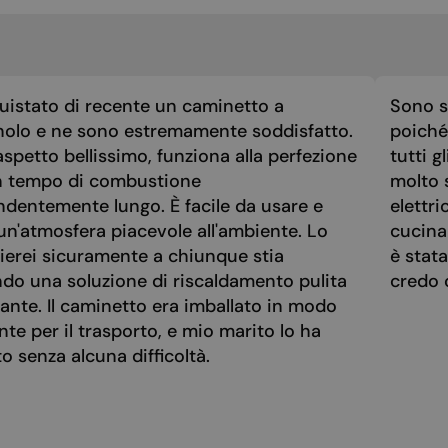
MALTESE
NORWEGIAN
POLISH
uistato di recente un caminetto a
Sono st
PORTUGUESE
nolo e ne sono estremamente soddisfatto.
poiché 
ROMANIAN
spetto bellissimo, funziona alla perfezione
tutti g
RUSSIAN
n tempo di combustione
molto 
ndentemente lungo. È facile da usare e
elettri
SERBIAN
un'atmosfera piacevole all'ambiente. Lo
cucina
SLOVAK
ierei sicuramente a chiunque stia
è stat
SLOVENIAN
ndo una soluzione di riscaldamento pulita
credo 
ante. Il caminetto era imballato in modo
SPANISH
nte per il trasporto, e mio marito lo ha
SWEDISH
 senza alcuna difficoltà.
TURKISH
UKRAINIAN