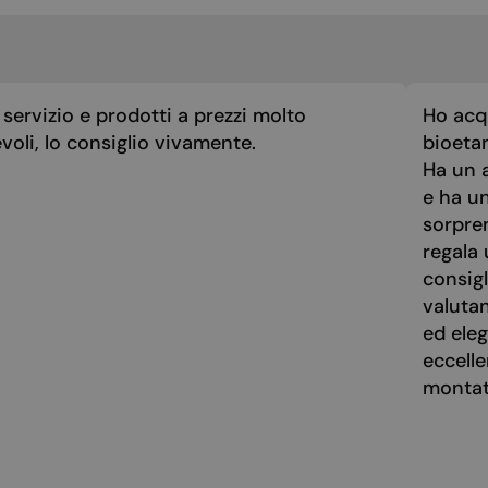
servizio e prodotti a prezzi molto
Ho acq
voli, lo consiglio vivamente.
bioeta
Ha un a
e ha u
sorpre
regala 
consigl
valuta
ed eleg
eccelle
montato