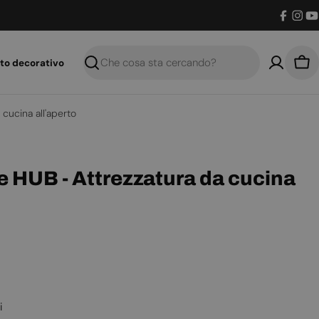
Facebo
Inst
Y
to decorativo
Ricerca
Car
 cucina all'aperto
re HUB - Attrezzatura da cucina
i