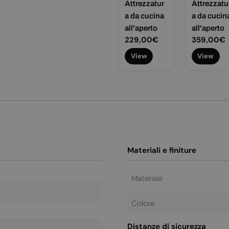
Attrezzatur
Attrezzatu
a da cucina
a da cucin
all'aperto
all'aperto
Prezzo
229,00€
Prezzo
359,00€
normale
normale
View
View
Materiali e finiture
Materiale
Colore
Distanze di sicurezza