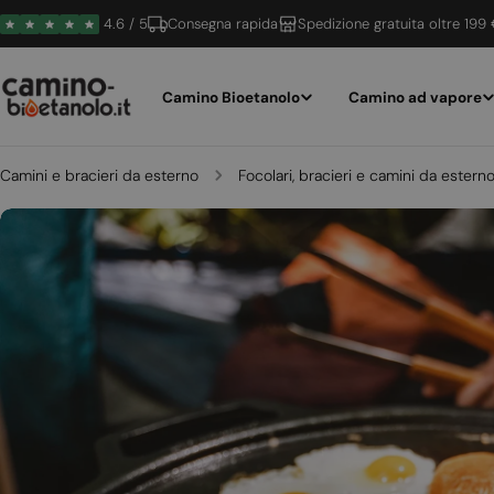
Vai
4.6 / 5
Consegna rapida
Spedizione gratuita oltre 199
al
contenuto
Camino Bioetanolo
Camino ad vapore
Camini e bracieri da esterno
Focolari, bracieri e camini da estern