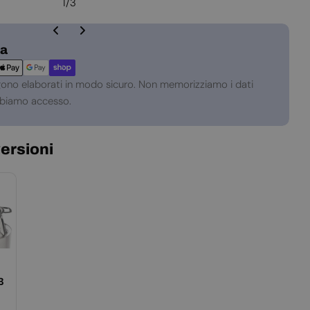
1
/
3
za
gono elaborati in modo sicuro. Non memorizziamo i dati
abbiamo accesso.
versioni
B