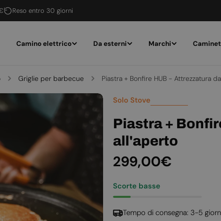
 €
Reso entro 30 giorni
Camino elettrico
Da esterni
Marchi
Caminet
o
Griglie per barbecue
Piastra + Bonfire HUB - Attrezzatura da
Solo Stove
Piastra + Bonfi
all'aperto
Prezzo
299,00€
normale
Scorte basse
Tempo di consegna: 3-5 giorn