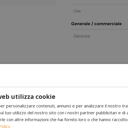
Usa
Generale / commerciale
Garanzia
eb utilizza cookie
l Ranger Griddle Top e completa la tua esperienza di cucina all’apert
per personalizzare contenuti, annunci e per analizzare il nostro tr
ndo che ogni pietanza sia cotta alla perfezione. Il suo leggero soll
ul tuo utilizzo del nostro sito con i nostri partner pubblicitari e di 
stico del Bonfire senza compromessi.
 con altre informazioni che hai fornito loro o che hanno raccolto d
Policy