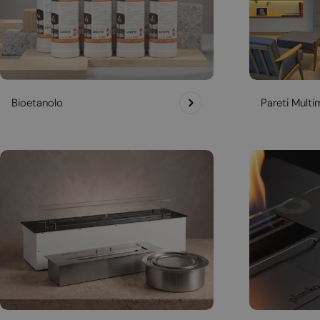
Bioetanolo
Pareti Multim