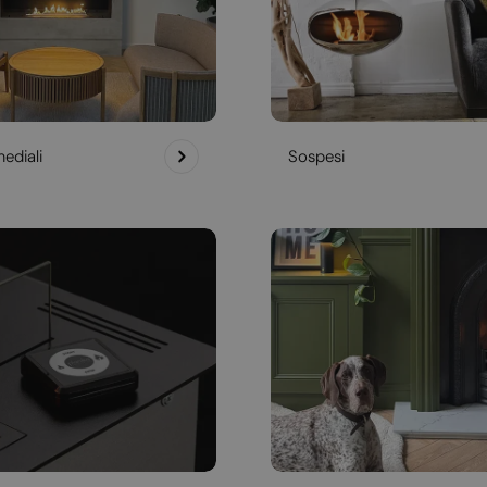
ediali
Sospesi