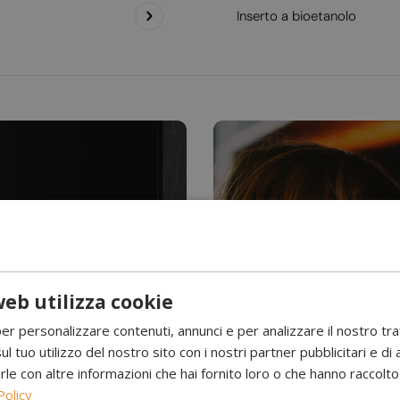
Inserto a bioetanolo
eb utilizza cookie
Hai mai visto l’acqu
per personalizzare contenuti, annunci e per analizzare il nostro tr
Camini a 
ul tuo utilizzo del nostro sito con i nostri partner pubblicitari e di 
 con altre informazioni che hai fornito loro o che hanno raccolto d
Policy