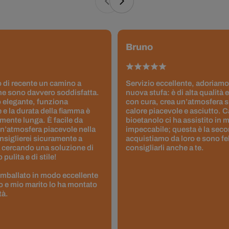
Bruno
 di recente un camino a
Servizio eccellente, adoriamo
ne sono davvero soddisfatta.
nuova stufa: è di alta qualità e
 elegante, funziona
con cura, crea un’atmosfera 
 e la durata della fiamma è
calore piacevole e asciutto. 
ente lunga. È facile da
bioetanolo ci ha assistito in
un’atmosfera piacevole nella
impeccabile; questa è la seco
nsiglierei sicuramente a
acquistiamo da loro e sono fel
 cercando una soluzione di
consigliarli anche a te.
pulita e di stile!
 imballato in modo eccellente
to e mio marito lo ha montato
tà.