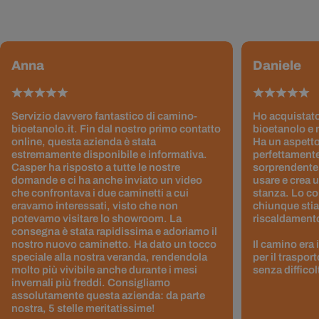
Anna
Daniele
Servizio davvero fantastico di camino-
Ho acquistato
bioetanolo.it. Fin dal nostro primo contatto
bioetanolo e 
online, questa azienda è stata
Ha un aspetto
estremamente disponibile e informativa.
perfettamente
Casper ha risposto a tutte le nostre
sorprendentem
domande e ci ha anche inviato un video
usare e crea 
che confrontava i due caminetti a cui
stanza. Lo co
eravamo interessati, visto che non
chiunque stia
potevamo visitare lo showroom. La
riscaldamento 
consegna è stata rapidissima e adoriamo il
nostro nuovo caminetto. Ha dato un tocco
Il camino era
speciale alla nostra veranda, rendendola
per il traspor
molto più vivibile anche durante i mesi
senza difficol
invernali più freddi. Consigliamo
assolutamente questa azienda: da parte
nostra, 5 stelle meritatissime!