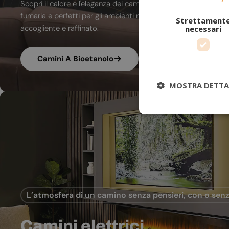
Scopri il calore e l'eleganza dei camini a bioetanolo. A combu
fumaria e perfetti per gli ambienti moderni, trasformano ogni
Strettament
accogliente e raffinato.
necessari
Camini A Bioetanolo
MOSTRA DETTA
L’atmosfera di un camino senza pensieri, con o senz
Camini elettrici