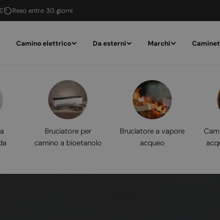
 €
Reso entro 30 giorni
Camino elettrico
Da esterni
Marchi
Caminet
 a
Bruciatore per
Bruciatore a vapore
Cami
da
camino a bioetanolo
acqueo
acq