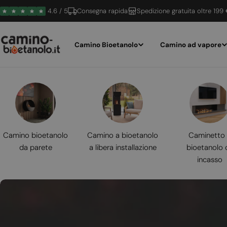
Vai
4.6 / 5
Consegna rapida
Spedizione gratuita oltre 199
al
contenuto
Camino Bioetanolo
Camino ad vapore
Camino bioetanolo
Camino a bioetanolo
Caminetto
da parete
a libera installazione
bioetanolo 
incasso