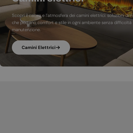
Scopri il calore e l’atmosfera dei camini elettrici: soluzioni 
che portano comfort e stile in ogni ambiente senza difficoltà d
manutenzione.
Camini Elettrici