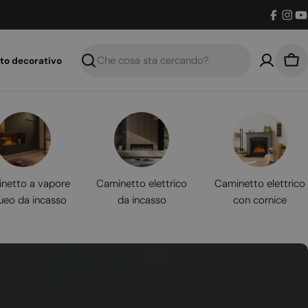
Facebo
Inst
Y
to decorativo
Ricerca
Car
netto a vapore
Caminetto elettrico
Caminetto elettrico
ueo da incasso
da incasso
con cornice