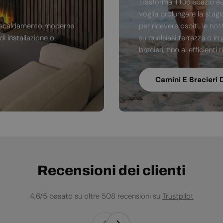
Trasforma il tuo spazio e
voglia prolungare la stag
di riscaldamento moderne
per ricevere ospiti, le no
i installazione o
su qualsiasi terrazza o in 
bracieri, fino ai efficienti
Camini E Bracieri 
Recensioni dei clienti
4,6/5 basato su oltre 508 recensioni su
Trustpilot