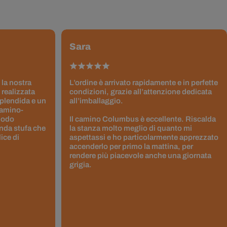
Sara
 la nostra
L’ordine è arrivato rapidamente e in perfette
 realizzata
condizioni, grazie all’attenzione dedicata
splendida e un
all’imballaggio.
Camino-
 modo
Il camino Columbus è eccellente. Riscalda
nda stufa che
la stanza molto meglio di quanto mi
ice di
aspettassi e ho particolarmente apprezzato
accenderlo per primo la mattina, per
rendere più piacevole anche una giornata
grigia.