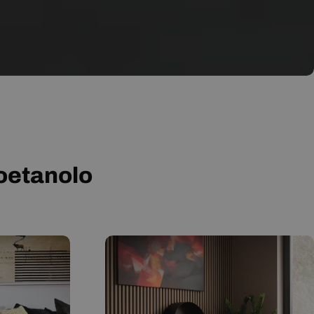
ioetanolo