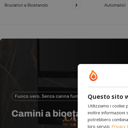
Bruciatori a Bioetanolo
Automatici
Questo sito w
Fuoco vero. Senza canna fumaria.
Utilizziamo i cookie 
Camini a bioetanolo
inoltre informazioni s
potrebbero combinarle
loro servizi.
Privacy 