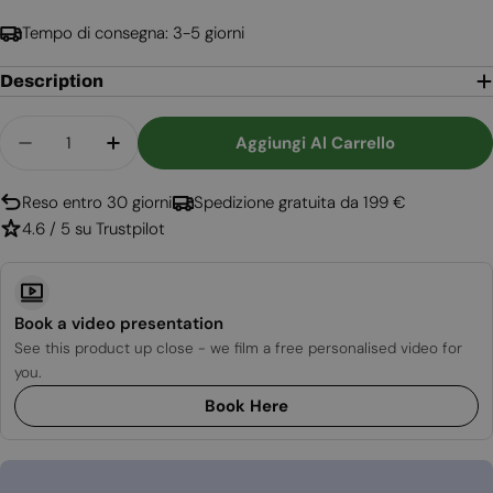
Tempo di consegna: 3-5 giorni
Description
Quantità
Aggiungi Al Carrello
Diminuisci La Quantità Per AquaFire Base 40 - 
Aumenta La Quantità Per AquaFire Base
Reso entro 30 giorni
Spedizione gratuita da 199 €
4.6 / 5 su Trustpilot
Book a video presentation
See this product up close - we film a free personalised video for
you.
Book Here