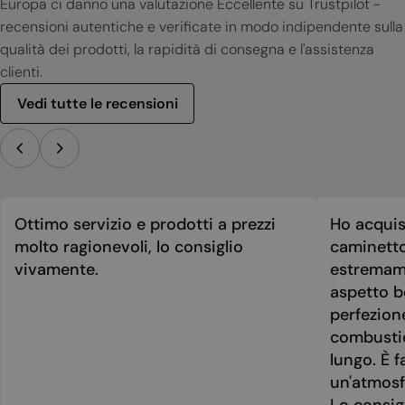
Europa ci danno una valutazione Eccellente su Trustpilot -
recensioni autentiche e verificate in modo indipendente sulla
qualità dei prodotti, la rapidità di consegna e l'assistenza
clienti.
Vedi tutte le recensioni
Ottimo servizio e prodotti a prezzi
Ho acquis
molto ragionevoli, lo consiglio
caminetto
vivamente.
estremame
aspetto be
perfezion
combusti
lungo. È f
un'atmosf
Lo consig