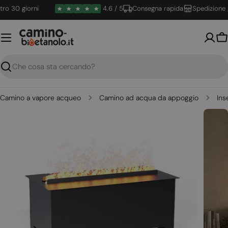
Vai
 30 giorni
4.6 / 5
Consegna rapida
Spedizione gra
al
contenuto
Ca
Ricerca
Camino a vapore acqueo
Camino ad acqua da appoggio
Ins
Apri supporto 0 in modalità modale
Apri su