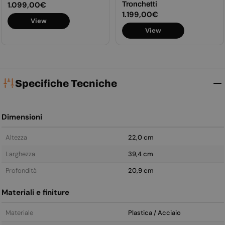
Prezzo
1.099,00€
Tronchetti
Prezzo
1.199,00€
normale
View
normale
View
Specifiche Tecniche
Dimensioni
Altezza
22,0 cm
Larghezza
39,4 cm
Profondità
20,9 cm
Materiali e finiture
Materiale
Plastica / Acciaio