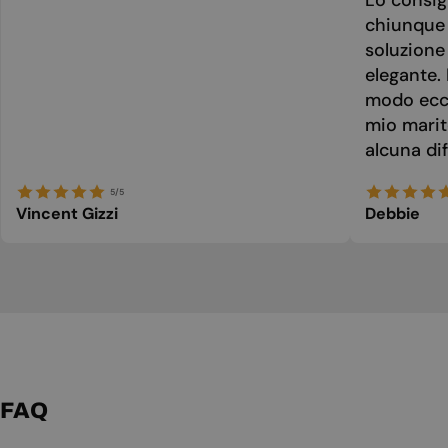
chiunque 
soluzione
elegante. 
modo ecce
mio marit
alcuna dif
5/5
Vincent Gizzi
Debbie
FAQ